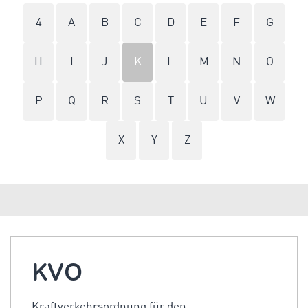
4
A
B
C
D
E
F
G
H
I
J
K
L
M
N
O
P
Q
R
S
T
U
V
W
X
Y
Z
KVO
Kraftverkehrsordnung für den