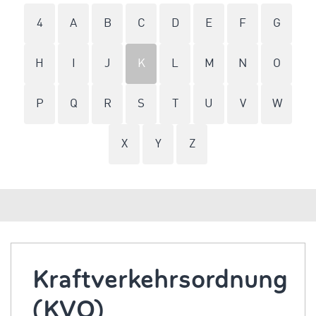
4
A
B
C
D
E
F
G
H
I
J
K
L
M
N
O
P
Q
R
S
T
U
V
W
X
Y
Z
Kraftverkehrsordnung
(KVO)