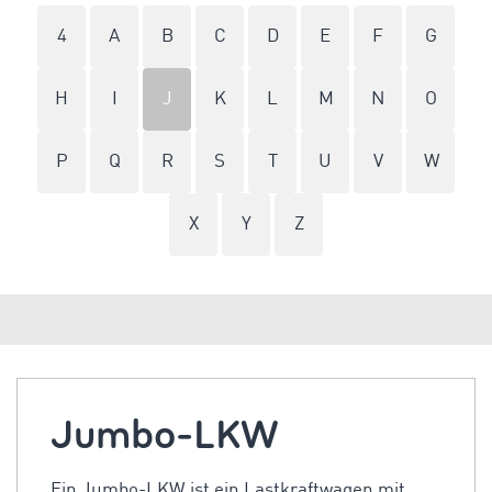
4
A
B
C
D
E
F
G
H
I
J
K
L
M
N
O
P
Q
R
S
T
U
V
W
X
Y
Z
Jumbo-LKW
Ein Jumbo-LKW ist ein Lastkraftwagen mit