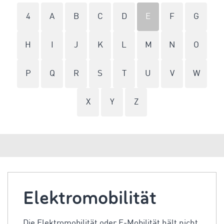
4
A
B
C
D
E
F
G
H
I
J
K
L
M
N
O
P
Q
R
S
T
U
V
W
X
Y
Z
Elektromobilität
Die Elektromobilität oder E-Mobilität hält nicht