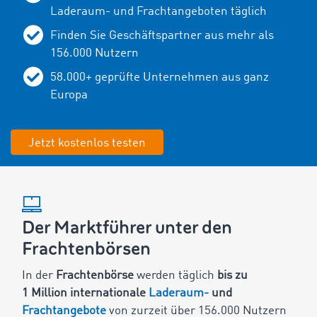
Laderaum- und Frachtangeboten täglich
Finden Sie Geschäftspartner aus mehr als
156.000 Nutzern
58.000+ geprüfte Unternehmen aus ganz
Europa
Jetzt kostenlos testen
Der Marktführer unter den
Frachtenbörsen
In der
Frachtenbörse
werden täglich
bis zu
1 Million internationale
Laderaum-
und
Frachtangebote
von zurzeit über 156.000 Nutzern