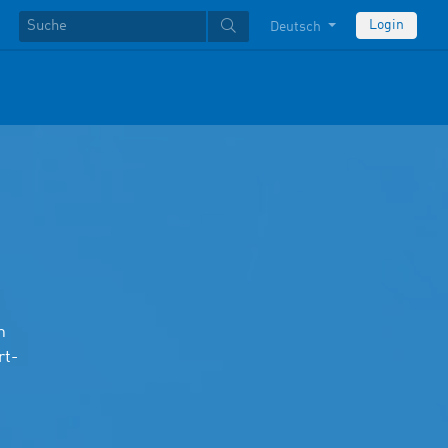
Login
Deutsch
m
rt-