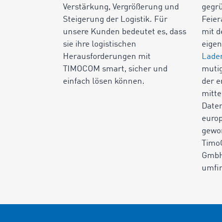
Verstärkung, Vergrößerung und
gegr
Steigerung der Logistik. Für
Feie
unsere Kunden bedeutet es, dass
mit d
sie ihre logistischen
eige
Herausforderungen mit
Lade
TIMOCOM smart, sicher und
mutig
einfach lösen können.
der e
mitte
Daten
europ
gewor
Timo
GmbH
umfir