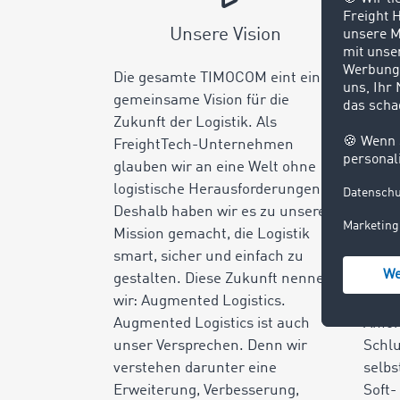
Unsere Vision
Uns
Die gesamte TIMOCOM eint eine
Fehle
gemeinsame Vision für die
nicht
Zukunft der Logistik. Als
sie w
FreightTech-Unternehmen
die 
glauben wir an eine Welt ohne
Unte
logistische Herausforderungen.
sucht
Deshalb haben wir es zu unserer
Thie
Mission gemacht, die Logistik
europ
smart, sicher und einfach zu
für T
gestalten. Diese Zukunft nennen
er fa
wir: Augmented Logistics.
seine
Augmented Logistics ist auch
Anfo
unser Versprechen. Denn wir
Schlu
verstehen darunter eine
selbs
Erweiterung, Verbesserung,
Soft