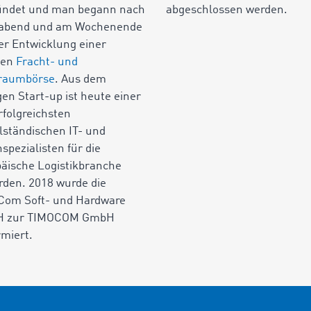
ündet und man begann nach
abgeschlossen werden.
rabend und am Wochenende
er Entwicklung einer
nen
Fracht- und
raumbörse
. Aus dem
en Start-up ist heute einer
rfolgreichsten
lständischen IT- und
spezialisten für die
äische Logistikbranche
den. 2018 wurde die
Com Soft- und Hardware
 zur TIMOCOM GmbH
miert.