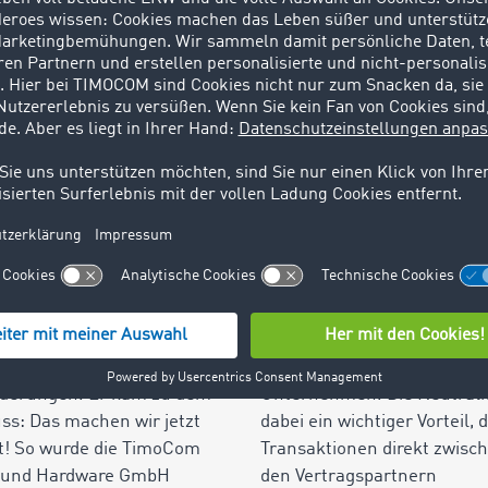
ere Erfolgsgeschichte
Unser Angebot
nde digitale Lösungen sind
Als Wegbereiter und
 nur heute unser Antrieb,
Wegbegleiter für die Verne
aren auch die Grundlage für
der europäischen Logistik b
Gründung des
wir den TIMOCOM Marktplat
rnehmens. Im April 1997
dem täglich bis zu 1 Million
e der Spediteur Jens
internationale Fracht- und
rmann nach einer
Laderaumangebote eingeste
aweiten Vergabeplattform
und verarbeitet werden. Tei
ransportaufträge. Doch was
Systems ist auch unser
nd, entsprach einfach nicht
neutrales Netzwerk aus üb
n Vorstellungen und
58.000 geprüften
rderungen. Er kam zu dem
Unternehmen. Die Neutralit
ss: Das machen wir jetzt
dabei ein wichtiger Vorteil, 
t! So wurde die TimoCom
Transaktionen direkt zwisc
- und Hardware GmbH
den Vertragspartnern