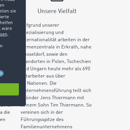
Unsere Vielfalt
Aufgrund unserer
tzung
Spezialisierung und
ieten
Internationalität arbeiten in der
z, in
Firmenzentrale in Erkrath, nahe
Düsseldorf, sowie den
Standorten in Polen, Tschechien
llt
und Ungarn heute mehr als 690
l des
Mitarbeiter aus über
40 Nationen. Die
er
Unternehmensführung teilt sich
Gründer Jens Thiermann mit
ät ist
seinem Sohn Tim Thiermann. So
da die
vereinen sich in der
hen
Führungsspitze des
Familienunternehmens