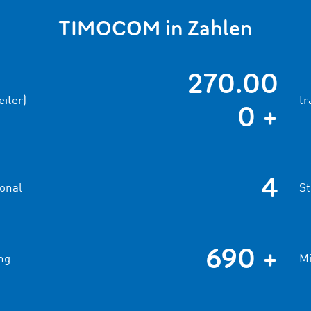
TIMOCOM in Zahlen
270.00
iter)
tr
0 +
4
onal
St
690 +
ng
Mi