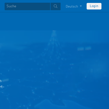
Login
Deutsch
m
rt-