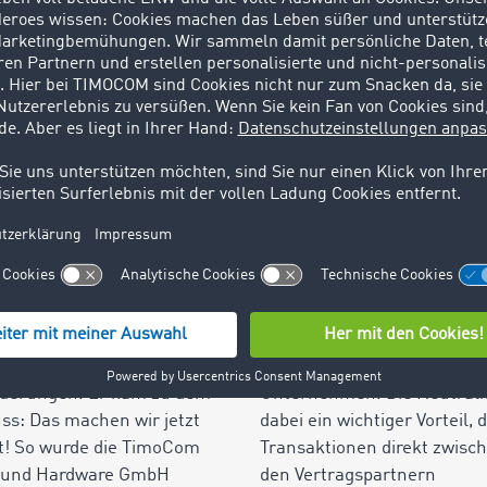
ere Erfolgsgeschichte
Unser Angebot
nde digitale Lösungen sind
Als Wegbereiter und
 nur heute unser Antrieb,
Wegbegleiter für die Verne
aren auch die Grundlage für
der europäischen Logistik b
Gründung des
wir den TIMOCOM Marktplat
rnehmens. Im April 1997
dem täglich bis zu 1 Million
e der Spediteur Jens
internationale Fracht- und
rmann nach einer
Laderaumangebote eingeste
aweiten Vergabeplattform
und verarbeitet werden. Tei
ransportaufträge. Doch was
Systems ist auch unser
nd, entsprach einfach nicht
neutrales Netzwerk aus üb
n Vorstellungen und
58.000 geprüften
rderungen. Er kam zu dem
Unternehmen. Die Neutralit
ss: Das machen wir jetzt
dabei ein wichtiger Vorteil, 
t! So wurde die TimoCom
Transaktionen direkt zwisc
- und Hardware GmbH
den Vertragspartnern