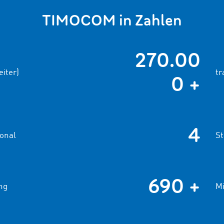
TIMOCOM in Zahlen
270.00
iter)
tr
0 +
4
onal
St
690 +
ng
Mi