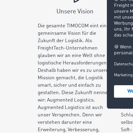
Unsere Vision
Uns
Die gesamte TIMOCOM eint eine
Fehle
gemeinsame Vision für die
nicht
Zukunft der Logistik. Als
sie w
FreightTech-Unternehmen
die 
glauben wir an eine Welt ohne
Unte
logistische Herausforderungen.
sucht
Deshalb haben wir es zu unserer
Thie
Mission gemacht, die Logistik
europ
smart, sicher und einfach zu
für T
gestalten. Diese Zukunft nennen
er fa
wir: Augmented Logistics.
seine
Augmented Logistics ist auch
Anfo
unser Versprechen. Denn wir
Schlu
verstehen darunter eine
selbs
Erweiterung, Verbesserung,
Soft