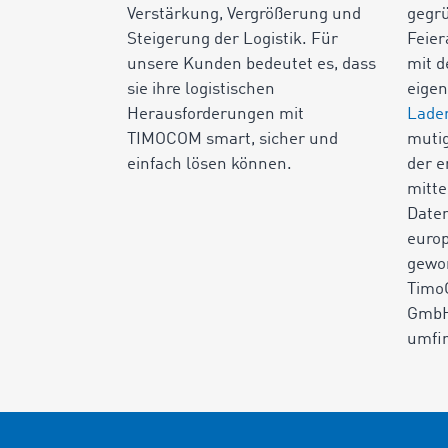
Verstärkung, Vergrößerung und
gegr
Steigerung der Logistik. Für
Feie
unsere Kunden bedeutet es, dass
mit d
sie ihre logistischen
eige
Herausforderungen mit
Lade
TIMOCOM smart, sicher und
mutig
einfach lösen können.
der e
mitte
Daten
europ
gewor
Timo
GmbH
umfir