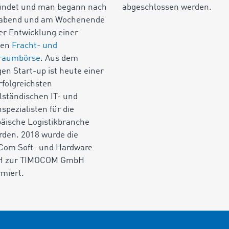
ündet und man begann nach
abgeschlossen werden.
rabend und am Wochenende
er Entwicklung einer
nen
Fracht- und
raumbörse
. Aus dem
en Start-up ist heute einer
rfolgreichsten
lständischen IT- und
spezialisten für die
äische Logistikbranche
den. 2018 wurde die
Com Soft- und Hardware
 zur TIMOCOM GmbH
miert.