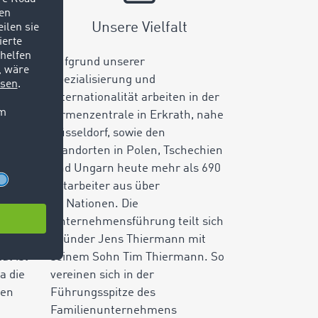
Unsere Vielfalt
Aufgrund unserer
tzung
Spezialisierung und
ieten
Internationalität arbeiten in der
z, in
Firmenzentrale in Erkrath, nahe
Düsseldorf, sowie den
Standorten in Polen, Tschechien
llt
und Ungarn heute mehr als 690
l des
Mitarbeiter aus über
40 Nationen. Die
er
Unternehmensführung teilt sich
Gründer Jens Thiermann mit
ät ist
seinem Sohn Tim Thiermann. So
da die
vereinen sich in der
hen
Führungsspitze des
Familienunternehmens