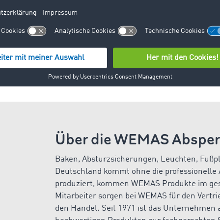
ST-ID von WEMAS in die Auftragsmaske, um die Kommunikati
andadressen im Firmenverzeichnis für das Auftragsformular
nuten durch die Schnittstelle vom eigenen System zur Anwe
Über die WEMAS Abspe
Baken, Absturzsicherungen, Leuchten, Fußpla
Deutschland kommt ohne die professionelle
produziert, kommen WEMAS Produkte im ges
Mitarbeiter sorgen bei WEMAS für den
Vertr
den Handel. Seit 1971 ist das Unternehmen a