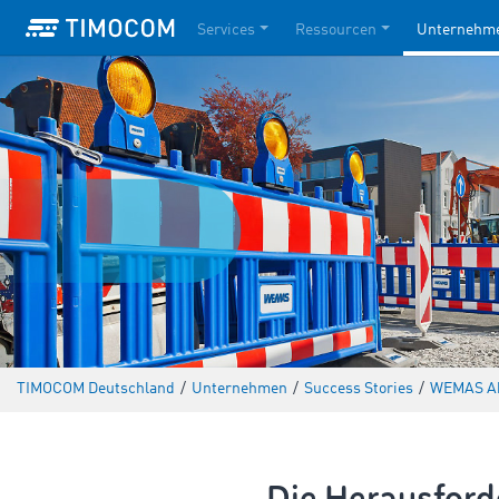
Services
Ressourcen
Unternehm
TIMOCOM Deutschland
/
Unternehmen
/
Success Stories
/
WEMAS Ab
Die Herausfor