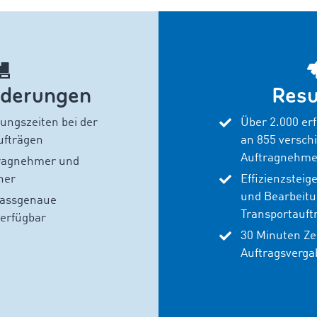
rderungen
Resu
ungszeiten bei der
Über 2.000 erf
ufträgen
an 855 versch
Auftragnehme
tragnehmer und
ner
Effizienzsteig
und Bearbeitu
passgenaue
Transportauft
verfügbar
30 Minuten Zei
Auftragsverga