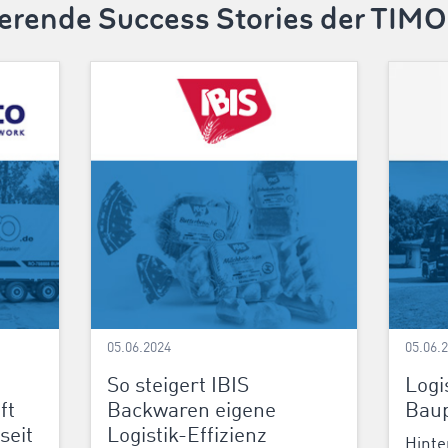
ierende Success Stories der TI
05.06.2024
05.06.
So steigert IBIS
Logi
ft
Backwaren eigene
Baup
seit
Logistik-Effizienz
Hinte