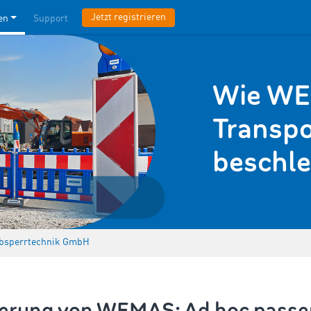
Jetzt registrieren
en
Support
Wie WE
Transpo
beschle
sperrtechnik GmbH
derung von WEMAS: Ad hoc pass