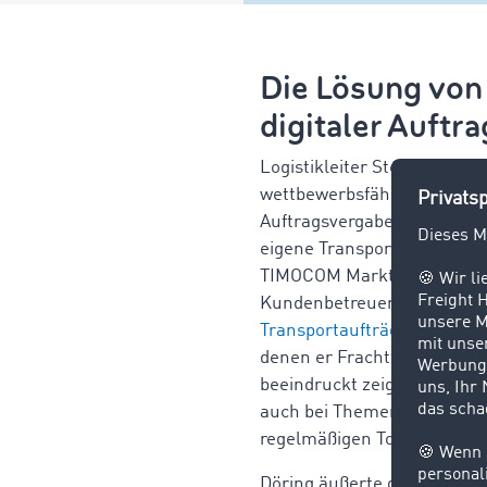
Die Lösung von
digitaler Auftr
Logistikleiter
Stefan Watzla
wettbewerbsfähiger gemacht h
Auftragsvergabe und -abwic
eigene Transportgeschäft: 
TIMOCOM Marktplatz – ein 
Kundenbetreuern erweiterte
Transportaufträge
. Dabei e
denen er Frachtführer mit 
beeindruckt zeigte er sich 
auch bei Themen wie Auftr
regelmäßigen Tourenvergab
Döring äußerte des Weitere