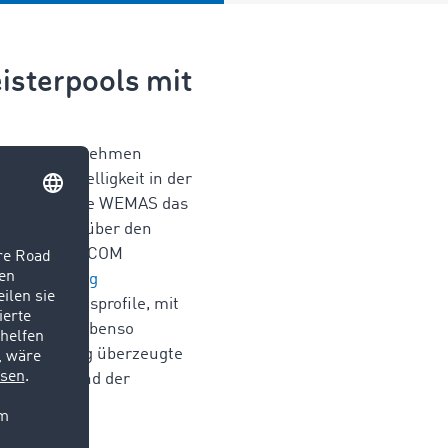
isterpools mit
M sein Unternehmen
ziert. Schnelligkeit in der
revolutionierte WEMAS das
le Aufträge über den
ngs mit TIMOCOM
er
Anwendung
nternehmensprofile, mit
inden kann. Ebenso
 Die Schulung überzeugte
ransports und der