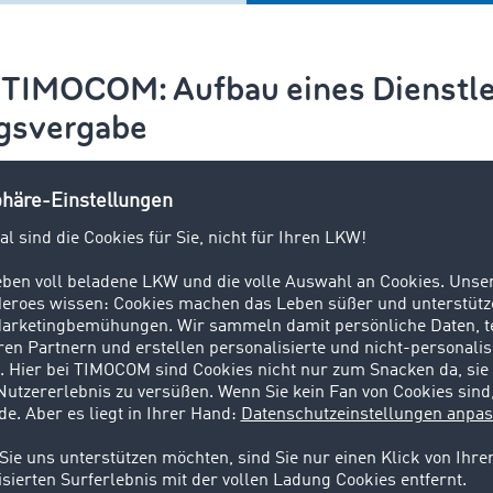
 TIMOCOM: Aufbau eines Dienstle
agsvergabe
wek betont, wie die digitale Auftragsvergabe über TIMOCO
at, und gleichzeitig die lästige Papierarbeit drastisch redu
klung ist ein entscheidender Faktor. In nur acht Monaten 
Über 855 verschiedene Auftragnehmer erhielten 2.221 digita
beeindruckender Erfolg. Während des persönlichen Coachi
n Stefan Watzlawek und sein Kollege ihre Kenntnisse in d
ntdeckte sein Kollege Döring wertvolle Funktionen wie
die U
speziellen Anforderungen, wie Mitnahmestaplern, schnell f
von der Lagersuche, die sofort passende Flächen bereithält.
agstracking zur Kommunikationsreduzierung während des T
e.
n spezifisches Wünsche: