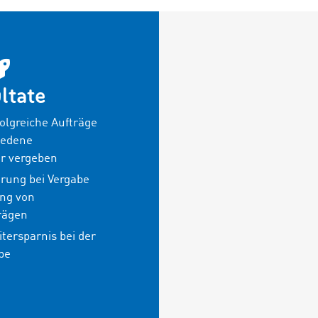
ltate
olgreiche Aufträge
iedene
r vergeben
erung bei Vergabe
ng von
rägen
tersparnis bei der
be