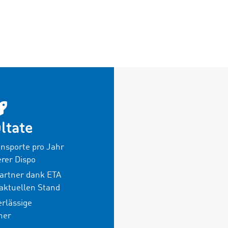
ltate
nsporte pro Jahr
erer Dispo
artner dank ETA
 aktuellen Stand
rlässige
ner