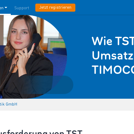
Jetzt registrieren
en
Support
Wie TST
Umsatz 
TIMOCO
stik GmbH
usforderung von TST