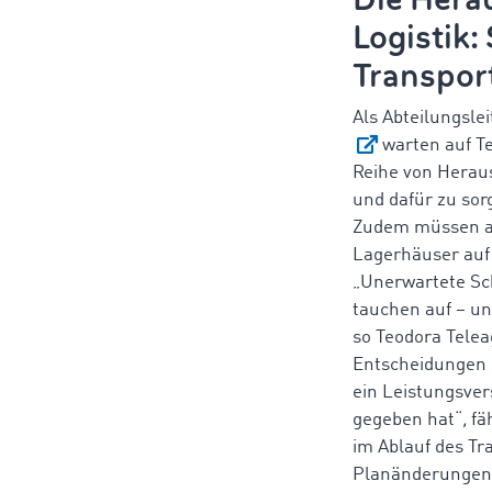
Logistik:
Transpor
Als Abteilungslei
warten auf Te
Reihe von Heraus
und dafür zu so
Zudem müssen al
Lagerhäuser auf
„Unerwartete Sch
tauchen auf – und
so Teodora Telea
Entscheidungen 
ein Leistungsve
gegeben hat“
,
fä
im Ablauf des Tr
Planänderungen 