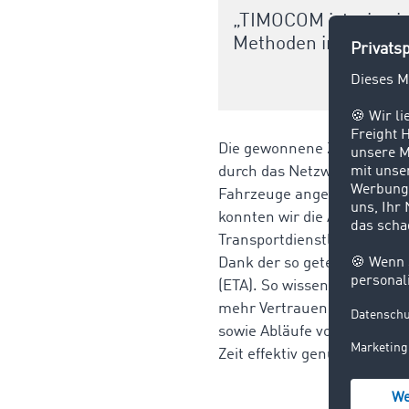
„TIMOCOM ist wie ei
Methoden in den Scha
Die gewonnene Zeit investie
durch das Netzwerk viele n
Fahrzeuge angeschafft. Übe
konnten wir die Anzahl unse
Transportdienstleister ge
Dank der so geteilten GPS-
(ETA). So wissen alle Beteil
mehr Vertrauen und stärkt 
sowie Abläufe vorgezogen 
Zeit effektiv genutzt werden