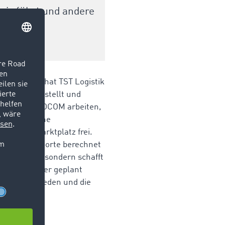
nis führt und andere
mmen.
 Erfolg. So hat TST Logistik
eiter eingestellt und
 wir mit TIMOCOM arbeiten,
n.“ Zahlreiche
IMOCOM Marktplatz frei.
 Warentransporte berechnet
ht nur Zeit, sondern schafft
können besser geplant
eiten vermieden und die