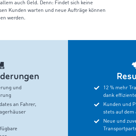
allem auch Geld. Denn: Findet sich keine
ssen Kunden warten und neue Aufträge können
en werden.
rderungen
Resu
erung und
12 % mehr Tra
erung
dank effizient
dates an Fahrer,
Kunden und P
agerhäuser
stets auf dem
Neue und zuve
rfügbare
Transportpart