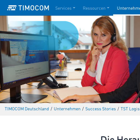
Services
Ressourcen
Unternehm
TIMOCOM Deutschland
/
Unternehmen
/
Success Stories
/
TST Logi
Die Hera