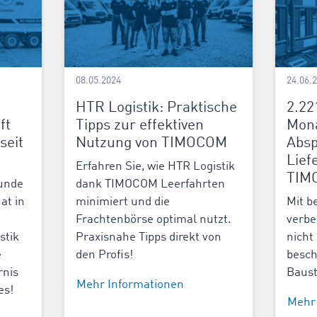
08.05.2024
24.06.
HTR Logistik: Praktische
2.22
ft
Tipps zur effektiven
Mon
seit
Nutzung von TIMOCOM
Absp
Lief
Erfahren Sie, wie HTR Logistik
TIM
unde
dank TIMOCOM Leerfahrten
at in
minimiert und die
Mit b
Frachtenbörse optimal nutzt.
verbe
stik
Praxisnahe Tipps direkt von
nicht
e
den Profis!
besch
rnis
Baust
Mehr Informationen
es!
Mehr