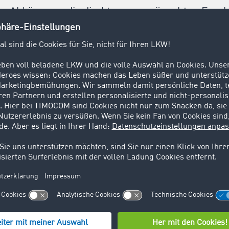
ne Abkürzung, die direkt zum gewünschten Ergeb
tten stellt“, fasst die Dispositionsleitung zusa
rt TST Logistik in den Geschäftsausbau – und dies mit vollem
eue, wertvolle Geschäftspartner gewonnen sowie neue Mitarb
r ihre Erfahrung mit TIMOCOM berichtet Teleaga: „Seitdem
rer durchgeführten Transporte jährlich um ca. 12 % steiger
ben zudem ihre LKW zur
Live-Sendungsverfolgung
über den T
Daten, wird im Hintergrund die geschätzte Ankunftszeit der
igten automatisch, wo sich die Ladung befindet. Das spart nic
das Image der Transportpartner
.
Zeitfenster an der Rampe 
und verschoben werden. Damit können Leerläufe und Wartez
.