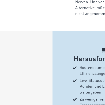
Nerven. Und vor 
Alternative, mü
nicht angenomm
Herausfo
Routenoptimi
Effizienzsteig
Live-Statusup
Kunden und L
weitergeben
Zu wenige, ve