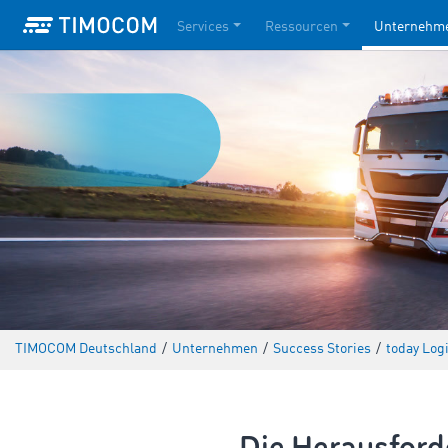
Services
Ressourcen
Unternehm
TIMOCOM Deutschland
/
Unternehmen
/
Success Stories
/
today Log
Die Herausford