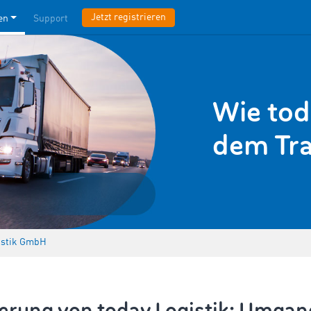
Jetzt registrieren
en
Support
Wie tod
dem Tra
istik GmbH
erung von today Logistik: Umga