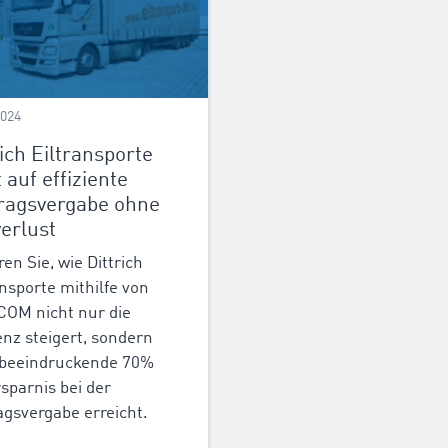
2024
rich Eiltransporte
t auf effiziente
ragsvergabe ohne
verlust
ren Sie, wie Dittrich
ansporte mithilfe von
OM nicht nur die
ienz steigert, sondern
 beeindruckende 70%
rsparnis bei der
agsvergabe erreicht.