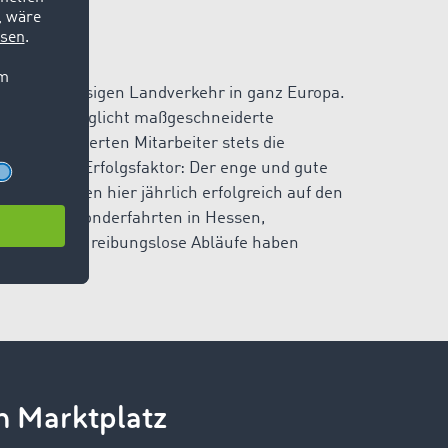
 GmbH
und zuverlässigen Landverkehr in ganz Europa.
rzeugen ermöglicht maßgeschneiderte
ochqualifizierten Mitarbeiter stets die
in weiterer Erfolgsfaktor: Der enge und gute
gen werden hier jährlich erfolgreich auf den
nverkehr, Sonderfahrten in Hessen,
denheit und reibungslose Abläufe haben
n Marktplatz