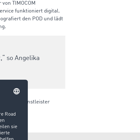
yer von TIMOCOM
vice funktioniert digital.
tografiert den POD und lädt
ng.
t,“ so Angelika
 Zahlungsdienstleister