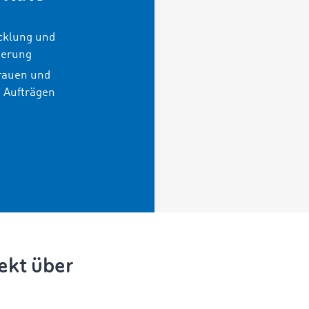
e
cklung und
herung
rauen und
 Aufträgen
ekt über