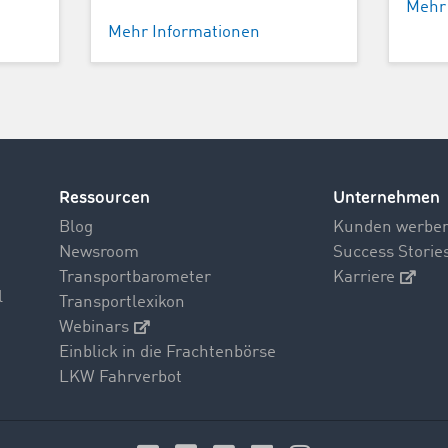
Mehr
Mehr Informationen
Ressourcen
Unternehmen
Blog
Kunden werbe
Newsroom
Success Storie
Transportbarometer
Karriere
l
Transportlexikon
Webinars
Einblick in die Frachtenbörse
LKW Fahrverbot