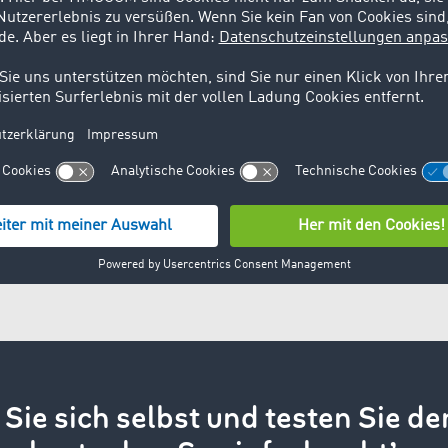
Über die today Logistik
Die today Logistik GmbH steht für sicheren 
Der vielseitige Fuhrpark mit 7 eigenen Fah
Transportlösungen. So haben die 10 festen, h
richtige Lösung für die Auftraggeber parat. E
Austausch mit den Fahrern. Über 1500 Sendun
Weg gebracht. Ganz gleich, ob Nah- oder Fer
Deutschland oder der EU – die Kundenzufrie
oberste Priorität.
Sie sich selbst und testen Sie de