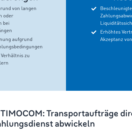
rund von la
ngen
Beschleunigt
n oder
Zahlungsabwi
 bei
Liquiditätssic
ängen
Erhöhtes Vert
hnung aufgrund
Akzeptanz von
ahlungsbedingungen
Verhältnis zu
lern
 TIMOCOM: Transportaufträge dir
hlungsdienst abwickeln