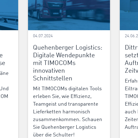
04.07.2024
24.06.
Quehenberger Logistics:
Ditt
e
Digitale Wendepunkte
setz
se
mit TIMOCOMs
Auft
innovativen
Zeit
läne
Schnittstellen
Erfah
 Und
Mit TIMOCOMs digitalen Tools
Eiltr
OCOM
erleben Sie, wie Effizienz,
TIMOC
Teamgeist und transparente
Effiz
Lieferketten harmonisch
auch
zusammenkommen. Schauen
Zeite
Sie Quehenberger Logistics
Auftr
über die Schulter!