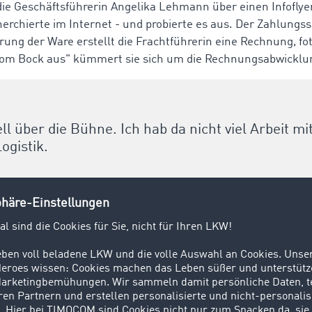
 die Geschäftsführerin Angelika Lehmann über einen Infofl
chierte im Internet - und probierte es aus. Der Zahlungsser
erung der Ware erstellt die Frachtführerin eine Rechnung, fo
"vom Bock aus" kümmert sie sich um die Rechnungsabwicklu
l über die Bühne. Ich hab da nicht viel Arbeit mi
ogistik.
rhält sie das Geld für den geleisteten Transportauftrag. Der
raggeber und kümmert sich um alles Weitere.