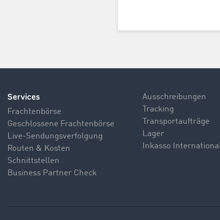
Services
Ausschreibungen
Tracking
Frachtenbörse
Transportaufträge
Geschlossene Frachtenbörse
Lager
Live-Sendungsverfolgung
Inkasso Internationa
Routen & Kosten
Schnittstellen
Business Partner Check