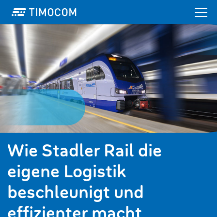
Wie Stadler Rail die
eigene Logistik
beschleunigt und
effizienter macht