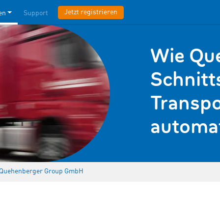
Jetzt registrieren
en
Support
Wie Qu
Schnitt
Transpo
automat
 Quehenberger Group GmbH