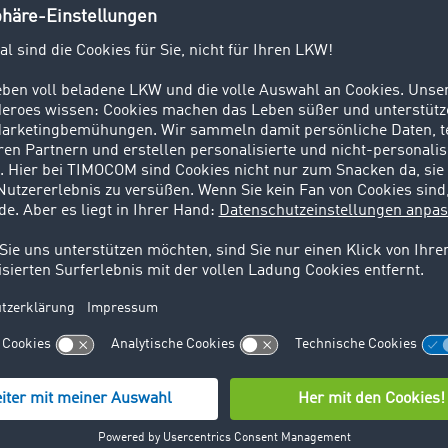
 Christian Fürstaller begeistert. „Umgekehrt profi
mers ebenso von diesem Vorteil.“
king
schafft ab sofort Abhilfe. Sie sendet die aktuellen GPS
 Echtzeit an den Auftraggeber. Die aggregierten Informatio
den Anwendern auf ihrer gewohnten Arbeitsoberfläche ange
em die von translogica gelieferten GPS-Daten mit der vere
ritt besteht über diese Software die Möglichkeit, die ETA zu
ungssicherheit geht.
Über die Quehenberger 