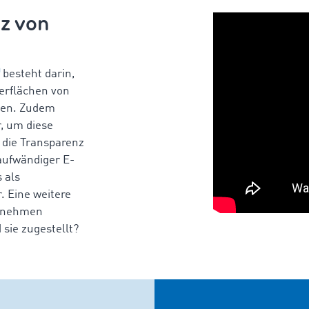
z von
besteht darin,
gerflächen von
zen. Zudem
, um diese
, die Transparenz
 aufwändiger E-
 als
 Eine weitere
ernehmen
 sie zugestellt?