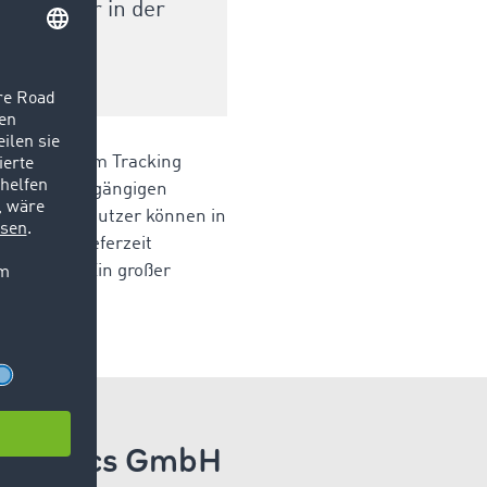
tieren wir in der
-Daten der zum Tracking
nen von 299 gängigen
zeigt. Die Nutzer können in
inbarten Lieferzeit
 ermitteln. Ein großer
Logistics GmbH