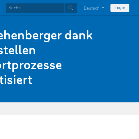
Login
Deutsch
ehenberger dank
stellen
rtprozesse
isiert