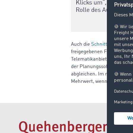
Klicks um“, berichtet
Rolle des Auftragneh
Auch die
Schnittstelle Trac
freigegebenen Fahrzeuge in
Telematikanbietern werden 
der Planungssoftware außerd
abgleichen. Im nächsten Sch
Mehrwert, wenn es um Plan