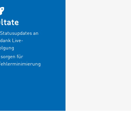
ltate
Statusupdates an
e dank Live-
olgung
 sorgen für
 Fehlerminimierung