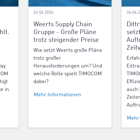
24.06.2024
24.06.
Weerts Supply Chain
Ditt
hlt.
Gruppe - Große Pläne
setz
trotz steigender Preise
Auft
Zeit
Wie setzt Weerts große Pläne
trotz großer
Erfah
day
Herausforderungen um? Und
Eiltr
COM
welche Rolle spielt TIMOCOM
TIMOC
tigt
dabei?
Effiz
e in
auch
Mehr Informationen
Zeite
Auftr
Mehr