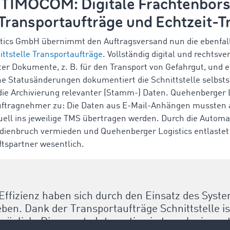
 TIMOCOM: Digitale Frachtenbörs
Transportaufträge und Echtzeit-T
tics GmbH übernimmt den Auftragsversand nun die ebenfall
ittstelle Transportaufträge
. Vollständig digital und rechtsve
ter Dokumente, z. B. für den Transport von Gefahrgut, und e
 Statusänderungen dokumentiert die Schnittstelle selbsts
die Archivierung relevanter (Stamm-) Daten. Quehenberger L
 Auftragnehmer zu: Die Daten aus E-Mail-Anhängen mussten 
ll ins jeweilige TMS übertragen werden. Durch die Automati
edienbruch vermieden und Quehenberger Logistics entlastet
ftspartner wesentlich.
 Effizienz haben sich durch den Einsatz des Syste
en. Dank der Transportaufträge Schnittstelle is
glich. Die smarte Integration in translogica set