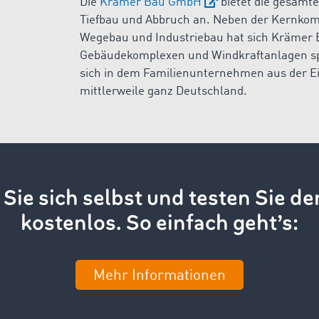
Die
Krämer Bau GmbH
bietet die gesamte
Tiefbau und Abbruch an. Neben der Kernkom
Wegebau und Industriebau hat sich Krämer 
Gebäudekomplexen und Windkraftanlagen spez
sich in dem Familienunternehmen aus der Eife
mittlerweile ganz Deutschland.
Sie sich selbst und testen Sie de
kostenlos. So einfach geht’s:
Mehr Informationen