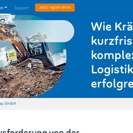
Jetzt registrieren
en
Support
Wie Kr
kurzfri
komple
Logisti
erfolgr
au GmbH
usforderung von der