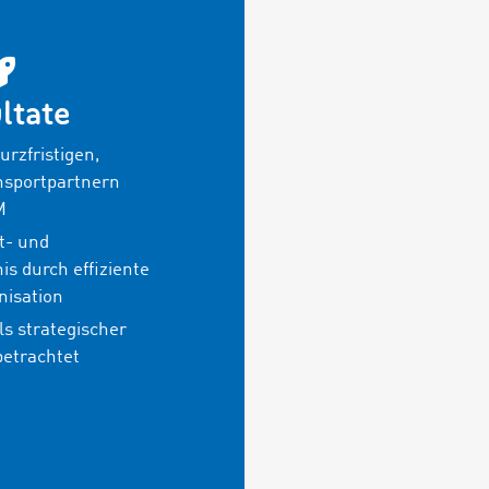
ltate
rzfristigen,
nsportpartnern
M
t- und
s durch effiziente
nisation
als strategischer
betrachtet