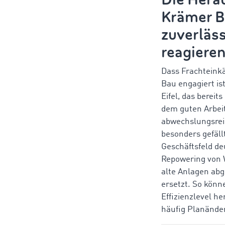
Krämer Ba
zuverläs
reagiere
Dass Frachteinkä
Bau engagiert is
Eifel, das bereit
dem guten Arbeit
abwechslungsreic
besonders gefäll
Geschäftsfeld de
Repowering von 
alte Anlagen abg
ersetzt. So könn
Effizienzlevel he
häufig Planände