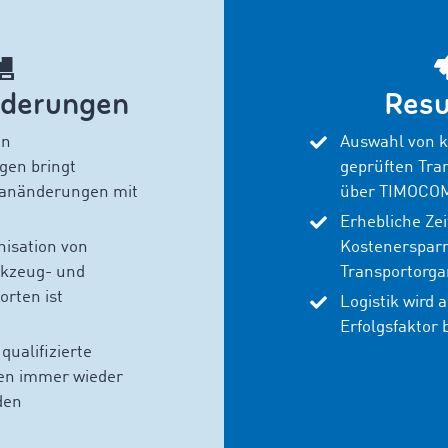
rderungen
Resu
on
Auswahl von ku
gen bringt
geprüften Tra
Planänderungen mit
über TIMOCO
Erhebliche Zei
nisation von
Kostenersparni
rkzeug- und
Transportorga
orten ist
Logistik wird 
Erfolgsfaktor 
ualifizierte
en immer wieder
den