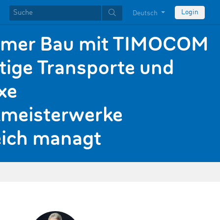
Login
Deutsch
ämer Bau mit TIMOCOM
stige Transporte und
xe
kmeisterwerke
eich managt