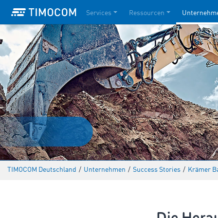
Services
Ressourcen
Unternehm
TIMOCOM Deutschland
/
Unternehmen
/
Success Stories
/
Krämer B
Die Hera