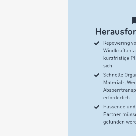
Herausfo
Repowering v
Windkraftanla
kurzfristige 
sich
Schnelle Orga
Material-, We
Absperrtransp
erforderlich
Passende und q
Partner müss
gefunden wer