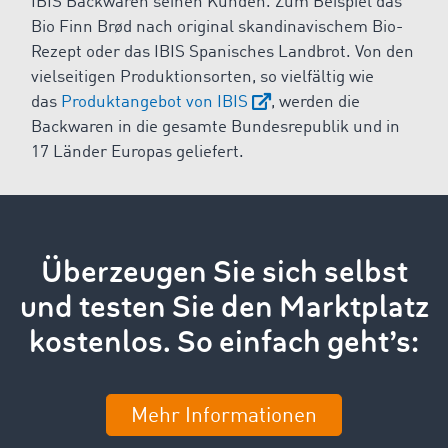
IBIS Backwaren seinen Kunden. Zum Beispiel das
Bio Finn Brød nach original skandinavischem Bio-
Rezept oder das IBIS Spanisches Landbrot. Von den
vielseitigen Produktionsorten, so vielfältig wie
das
Produktangebot von IBIS
, werden die
Backwaren in die gesamte Bundesrepublik und in
17 Länder Europas geliefert.
Überzeugen Sie sich selbst
und testen Sie den Marktplatz
kostenlos. So einfach geht’s:
Mehr Informationen