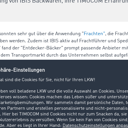
ng von IBIS Backwaren, ihre TIMOCOM Erfahrun
 konnten sehr gut über die Anwendung "
Frachten"
, die Frac
ben werden. Zudem ist IBIS aktiv auf Frachtführer und Spe
" fand der "Entdecker-Bäcker" prompt passende Anbieter mit
 dem Transportmarkt durch das Unternehmen selbst aufge
Peaks sichert sich IBIS Backwaren in seiner Logistik so sel
ch ist das Unternehmen in puncto Logistik unabhängiger un
r Mehraufkommen selbst agieren. Und das ohne große zusä
eeigneten Partnern entlang der Lieferkette führen zu mehr
in wichtiger Teil eines funktionierenden
proaktiven Supply