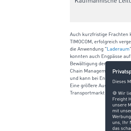
Kaufmännische Leitu
Auch kurzfristige Frachten
TIMOCOM, erfolgreich verge
die Anwendung "
Laderaum
konnten auch Engpässe auf
Bewältigung der saisonalen 
Chain Management ab. Dadur
und kann bei Engpässen ode
Eine größere Auswahl von g
Transportmarkt - und sind e