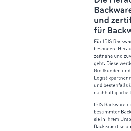
Backware
und zerti
für Back
Für IBIS Backwa
besondere Herau
zeitnahe und zuv
geht. Diese
werd
Großkunden und V
Logistikpartner
und bestenfalls ü
nachhaltig arbei
IBIS Backwaren i
bestimmter Backs
sie in ihrem Urs
Backexpertise am