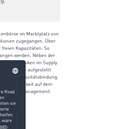
g.
htenbörse im Marktplatz von
ditionen zugegangen. Über
 freien Kapazitäten. So
fangen werden.
Neben der
bst gegen Risiken im Supply
d flexibler aufgestellt
tzliche Kapazitätsbindung.
 Unabhängigkeit auf dem
 Chain Risk Management.