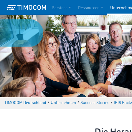
Services
Ressourcen
Unternehm
TIMOCOM Deutschland
/
Unternehmen
/
Success Stories
/
IBIS Bac
Die Hera