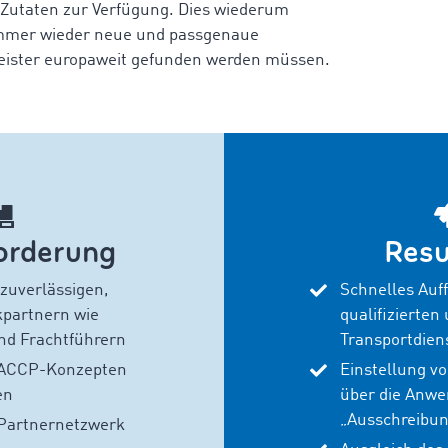
 Zutaten zur Verfügung. Dies wiederum
immer wieder neue und passgenaue
leister europaweit gefunden werden müssen.
orderung
Resu
 zuverlässigen,
Schnelles Auf
kpartnern wie
qualifizierten
nd Frachtführern
Transportdiens
HACCP-Konzepten
Einstellung v
en
über die Anw
„
Ausschreibu
 Partnernetzwerk