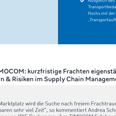
Ausgleich des
Transportbeda
Hochs mit de
„
Transport
auf
TIMOCOM:
kurzfristige Frachten eigenst
gern & Risiken im Supply Chain Manage
rktplatz wird die Suche nach freiem Frachtrau
sparen sehr viel Zeit", so kommentiert Andrea S