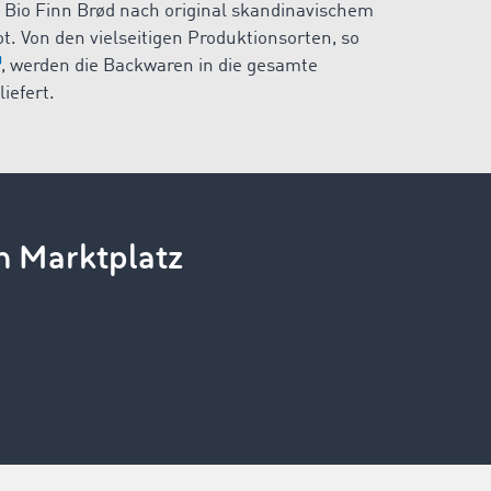
Bio Finn Brød nach original skandinavischem
. Von den vielseitigen Produktionsorten, so
, werden die Backwaren in die gesamte
iefert.
n Marktplatz