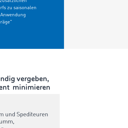
 zusätzlichen
rfs zu saisonalen
r Anwendung
träge
"
ändig vergeben,
ment minimieren
m und Spediteuren
chumm,