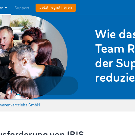
Jetzt registrieren
en
Support
Wie da
Team R
der Su
reduzie
kwarenvertriebs GmbH
usforderung von IBIS