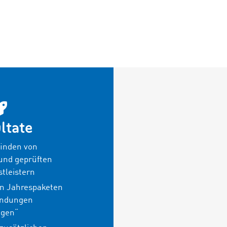
ltate
finden von
 und geprüften
tleistern
on Jahrespaketen
endungen
ngen
“