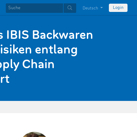
Login
Deutsch
s IBIS Backwaren
isiken entlang
pply Chain
rt