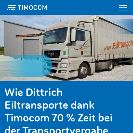
Wie Dittrich
Eiltransporte dank
Timocom 70 % Zeit bei
der Transportvergabe