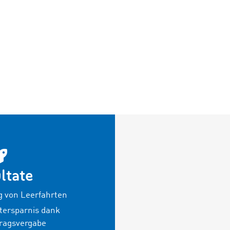
ltate
g von Leerfahrten
itersparnis dank
tragsvergabe