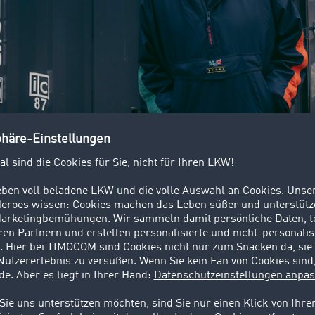
n TIMOCOM:
80% Zeitersparnis dan
be, weniger Leerfahrten dank Um
on TIMOCOM verdanken wir auf Prozessebene 8
s, da wir mit dem System und seinen Schnittstel
komplett digital
abwickeln können. Zudem konnte