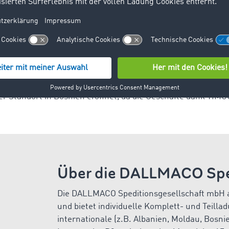
 reduzieren", so Dallman.
n der
Frachtenbörse
hat
Dallmaco
dabei geholfen, Frachten
Ausrichtung des Marktplatzes hat auch dazu beigetragen, ne
er Standort in Bosnien eröffnet, da die Geschäfte dank TIM
Über die DALLMACO Spe
Die DALLMACO Speditionsgesellschaft mbH 
und bietet individuelle Komplett- und Teill
internationale (z.B. Albanien, Moldau, Bosn