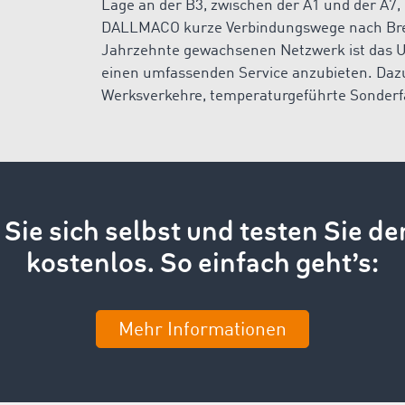
Lage an der B3, zwischen der A1 und der A7,
DALLMACO kurze Verbindungswege nach Bre
Jahrzehnte gewachsenen Netzwerk ist das 
einen umfassenden Service anzubieten. Dazu 
Werksverkehre, temperaturgeführte Sonderfa
Sie sich selbst und testen Sie de
kostenlos. So einfach geht’s:
Mehr Informationen