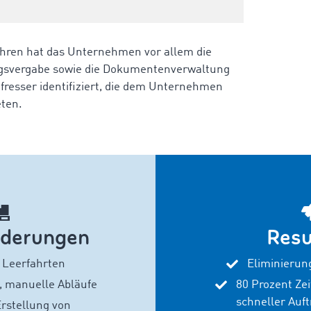
ahren hat das Unternehmen vor allem die
gsvergabe sowie die Dokumentenverwaltung
fresser
identifiziert, die dem Unternehmen
eten.
rderungen
Resu
e Leerfahrten
Eliminierun
, manuelle Abläufe
80 Prozent Ze
schneller Auf
Erstellung von