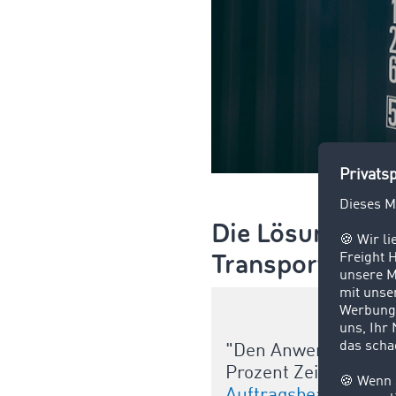
Die Lösung vo
Transportverga
"Den Anwendungen v
Prozent Zeitersparni
Auftragsbearbeitung 