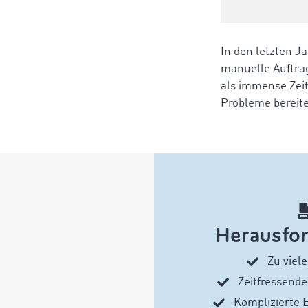
In den letzten J
manuelle Auftra
als immense Zeit
Probleme bereit
Herausfo
Zu viel
Zeitfressende
Komplizierte 