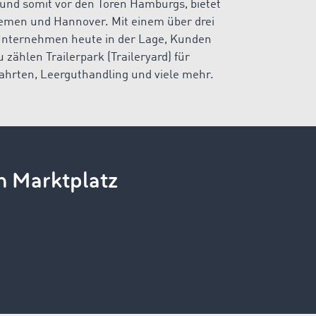
 und somit vor den Toren Hamburgs, bietet
men und Hannover. Mit einem über drei
Unternehmen heute in der Lage, Kunden
zählen Trailerpark (Traileryard) für
hrten, Leerguthandling und viele mehr.
n Marktplatz