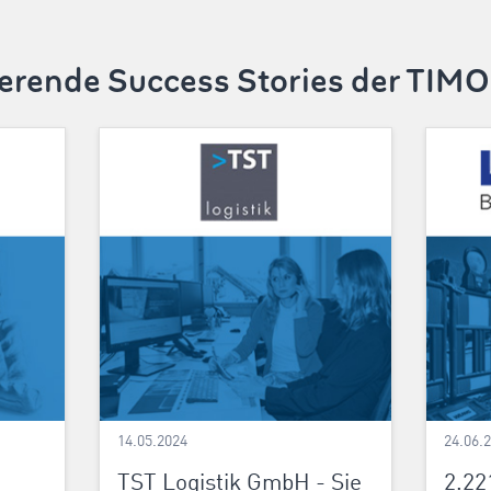
ierende Success Stories der TI
14.05.2024
24.06.
TST Logistik GmbH - Sie
2.22