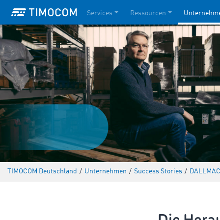
Services
Ressourcen
Unternehm
TIMOCOM Deutschland
/
Unternehmen
/
Success Stories
/
DALLMACO
Die Hera