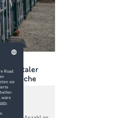
k digitaler
kreissuche
0
len unsere
n wir die Anzahl an