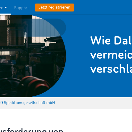
Jetzt registrieren
en
Support
Wie Dal
vermeid
verschl
 Speditionsgesellschaft mbH
usforderung von