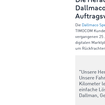
Dallmaco:
Auftrags
Die
Dallmaco Spe
TIMOCOM Kunde d
vergangenen 25 J
digitalen Marktp
um Rückfrachte
"Unsere He
Unsere Fahr
Kilometer l
einfache Lö
Dallman, Ge