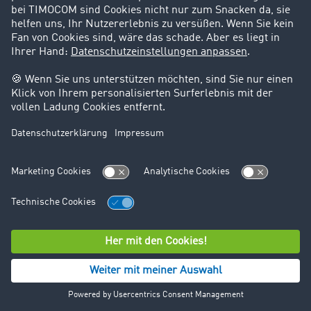
Pressekontakt
TIMOCOM GmbH
Unternehmenskommunikation
Timocom Platz 1
DE-40699
+49 211 88 26 69 53
+49 211 88 26 59 24
presse@timocom.com