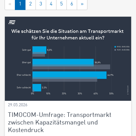
«
1
2
3
4
5
6
»
29.05.2026
TIMOCOM-Umfrage: Transportmarkt
zwischen Kapazitätsmangel und
Kostendruck