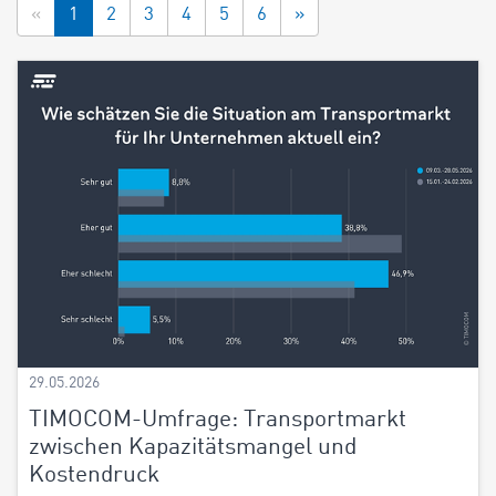
«
1
2
3
4
5
6
»
29.05.2026
TIMOCOM-Umfrage: Transportmarkt
zwischen Kapazitätsmangel und
Kostendruck