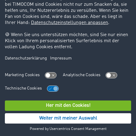
Pressekontakt
TIMOCOM GmbH
Unternehmenskommunikation
Timocom Platz 1
DE-40699
+49 211 88 26 69 53
+49 211 88 26 59 24
presse@timocom.com