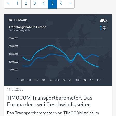
«
1
2
3
4
5
6
»
11.01.2023
TIMOCOM Transportbarometer: Das
Europa der zwei Geschwindigkeiten
Das Transportbarometer von TIMOCOM zeigt im