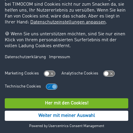
Pressekontakt
TIMOCOM GmbH
Unternehmenskommunikation
Timocom Platz 1
DE-40699
+49 211 88 26 69 53