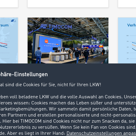
25.09.2024
12.07.
Von der Planung bis zur
TIM
 Auf
Ausführung: Optimierte
Tran
Transportprozesse auf
Wenn
Knopfdruck?
anzi
n
Tran
Mit dem Road Freight
n
Marketplace liefert TIMOCOM
Trotz