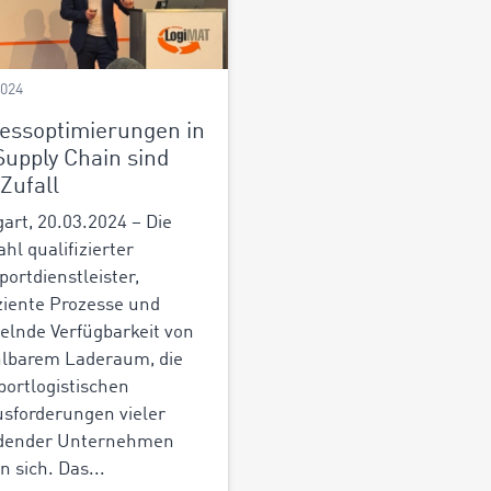
2024
essoptimierungen in
Supply Chain sind
 Zufall
gart, 20.03.2024 – Die
hl qualifizierter
portdienstleister,
iziente Prozesse und
lnde Verfügbarkeit von
lbarem Laderaum, die
portlogistischen
sforderungen vieler
adender Unternehmen
n sich. Das...