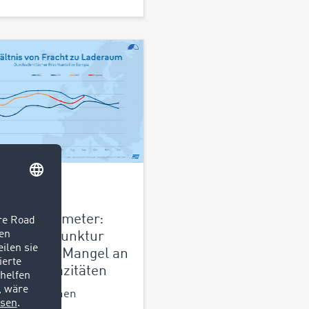
2024
OCOM
sportbarometer:
 die Konjunktur
eht, droht Mangel an
sportkapazitäten
 der schwachen