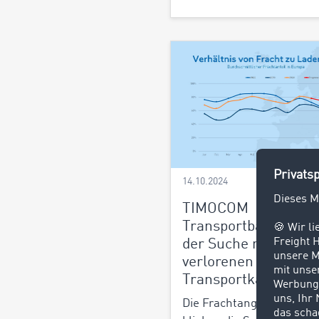
14.10.2024
TIMOCOM
Transportbarometer:
der Suche nach den
verlorenen
Transportkapazitäte
Die Frachtangebotszahle