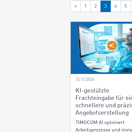
«
1
2
3
4
5
12.12.2024
KI-gestützte
Frachteingabe für ei
schnellere und präzi
Angebotserstellung
TIMOCOM AI optimiert
Arbeitsprozesse und mini