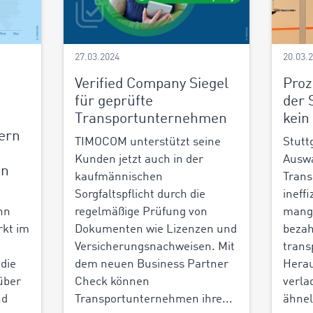
27.03.2024
20.03.
Verified Company Siegel
Proz
:
für geprüfte
der 
Transportunternehmen
kein
tern
TIMOCOM unterstützt seine
Stutt
Kunden jetzt auch in der
Auswa
en
kaufmännischen
Trans
Sorgfaltspflicht durch die
ineff
nn
regelmäßige Prüfung von
mange
rkt im
Dokumenten wie Lizenzen und
bezah
Versicherungsnachweisen. Mit
trans
 die
dem neuen Business Partner
Herau
über
Check können
verl
nd
Transportunternehmen ihre...
ähnel