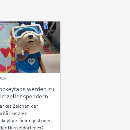
2024
ockeyfans werden zu
mmzellenspendern
tarkes Zeichen der
arität setzten
ckeyfans beim gestrigen
 der Düsseldorfer EG