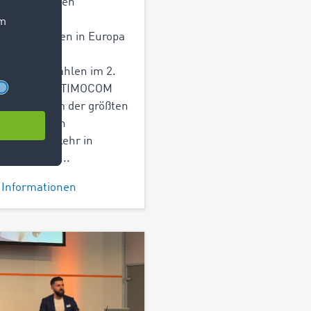
nktur und den
chaftlichen
sforderungen in Europa
en die
tangebotszahlen im 2.
tal 2024. Im TIMOCOM
platz, einem der größten
erke für den
engüterverkehr in
a, lagen die...
 Informationen