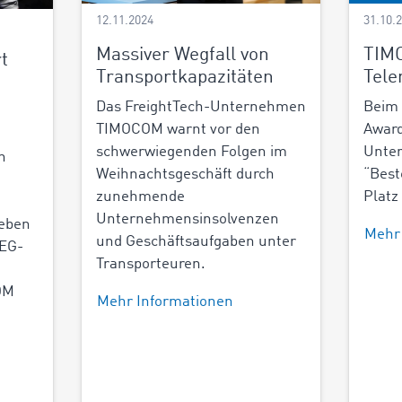
12.11.2024
31.10.
Massiver Wegfall von
TIM
t
Transportkapazitäten
Tele
Das FreightTech-Unternehmen
Beim 
TIMOCOM warnt vor den
Award
schwerwiegenden Folgen im
Unter
n
Weihnachtsgeschäft durch
“Best
zunehmende
Platz
Unternehmensinsolvenzen
geben
Mehr
und Geschäftsaufgaben unter
EG-
Transporteuren.
OM
Mehr Informationen