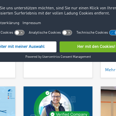
te
innovative Lösungen für die
Konju
Herausforderungen in der
wirts
frage
Transportbranche und
Herau
gestaltet die Zukunft des
stieg
rte
europäischen
Frach
teilen
Straßengüterverkehrs – auch
Quar
.
mithilfe von KI.
Markt
Netzw
Mehr Informationen
Straß
Europ
Mehr