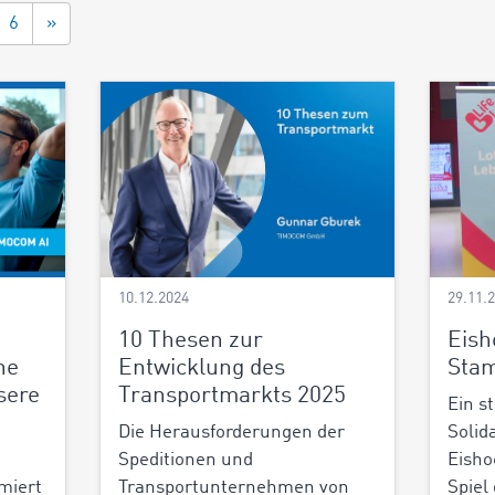
6
»
10.12.2024
29.11.
10 Thesen zur
Eish
ne
Entwicklung des
Sta
sere
Transportmarkts 2025
Ein s
Die Herausforderungen der
Solid
Speditionen und
Eisho
miert
Transportunternehmen von
Spiel