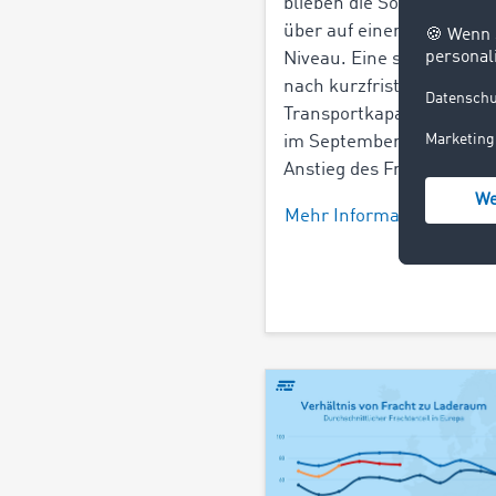
blieben die Sommermona
über auf einem stabilen
Niveau. Eine starke Nach
nach kurzfristigen
Transportkapazitäten füh
im September zu einem s
Anstieg des Frachtanteils
Mehr Informationen