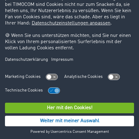
Pressekontakt
TIMOCOM GmbH
Unternehmenskommunikation
Timocom Platz 1
DE-40699
+49 211 88 26 69 53