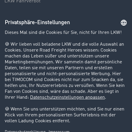
LKW Fahrverbot
Unternehmen
Kunden werben Kunden
Success Stories
Karriere
Support
Kontakt
Rechtliches
Impressum
AGB