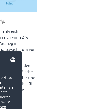
ig.
Frankreich
rreich von 22 %
Anstieg im
chaftswachstum von
6 % gegenüber dem
nd ins europäische
für Konsumgüter und
ich zur Stabilität
e auch in der
en