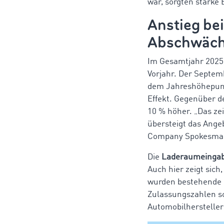
war, sorgten starke
Anstieg be
Abschwäch
Im Gesamtjahr 2025
Vorjahr. Der Septem
dem Jahreshöhepunkt
Effekt. Gegenüber d
10 % höher. „Das zei
übersteigt das Ange
Company
Spokesma
Die
Laderaumeinga
Auch hier zeigt sich
wurden bestehende F
Zulassungszahlen sc
Automobilhersteller