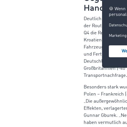
Handelsro
Deutlich rückläufig 
der Route Schweden
Q4 die Relationen
De
Kroatien (-34 %) zu
Fahrzeugmontage, e
und Fertigungsschrit
Deutschland – Großbr
Großbritannien (-4
Transportnachfrage
Besonders stark wuc
Polen – Frankreich 
„Die außergewöhnlic
Effekten,
verlagerte
Gunnar Gburek. „Neb
haben vermutlich au