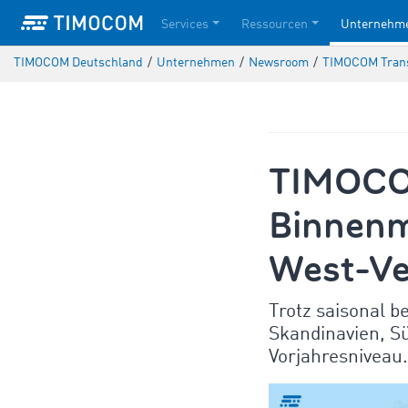
Services
Ressourcen
Unternehm
TIMOCOM Deutschland
/
Unternehmen
/
Newsroom
/
TIMOCOM Transp
TIMOCOM
Binnenm
West-Ver
Trotz saisonal 
Skandinavien, S
Vorjahresniveau.