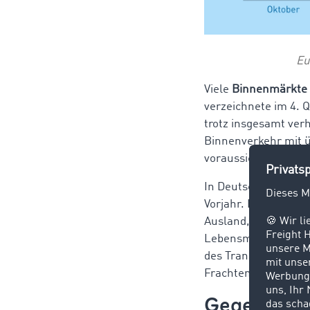
Eu
Viele
Binnenmärkte
verzeichnete im 4. 
trotz insgesamt ve
Binnenverkehr mit 
voraussichtlich deu
In Deutschland stie
Vorjahr. Betrachtet
Ausland, gingen die
Lebensmittel hatten
des Transportsektors
Frachtenbörse sich
Gegensätzl