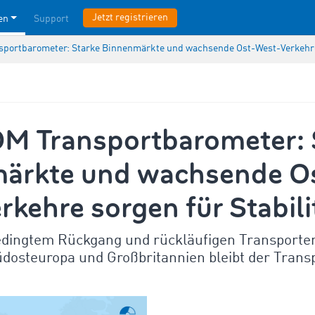
Jetzt registrieren
en
Support
ortbarometer: Starke Binnenmärkte und wachsende Ost-West-Verkehre s
 Transportbarometer: 
ärkte und wachsende O
kehre sorgen für Stabili
bedingtem Rückgang und rückläufigen Transporten
üdosteuropa und Großbritannien bleibt der Trans