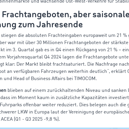
 Binnenmärkte und wachsende Ost-West-Verkehre für Stabili
i Frachtangeboten, aber saisonal
ung zum Jahresende
 stiegen die absoluten Frachteingaben europaweit um 21 
ber war mit über 30 Millionen Frachtangeboten der stärkst
 im 3. Quartal gab es in Q4 einen Rückgang von 21 % – ein 
em Vorjahresquartal Q4 2024 lagen die Frachtangebote unt
gt klar: Der Markt bleibt frachtsaturiert. Die Nachfrage na
bot an verfügbaren Fahrzeugen weiterhin deutlich“, erklärt
n
und Head
of
Business Affairs bei TIMOCOM.
ben
blieben auf einem zurückhaltenden Niveau und sanken l
, dass im Moment kaum in zusätzliche Kapazitäten investiert
uhrparks offenbar weiter reduziert.
Dies belegen auch die
hwerer LKW in Europa laut der Vereinigung der europäisch
 ACEA (Q1 - Q3 2025 -9,8 %).