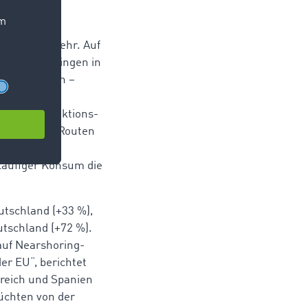
d Südostverkehr. Auf
lkanraum gingen in
%) und
Polen –
der
gerte Produktions-
fig: Auf den Routen
kreich –
läufiger Konsum die
utschland (+33 %),
utschland (+72 %).
auf Nearshoring-
er EU“, berichtet
kreich und Spanien
üchten von der