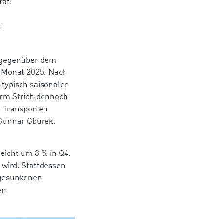
tät.
e
% gegenüber dem
e Monat 2025. Nach
typisch saisonaler
erm Strich dennoch
ch Transporten
 Gunnar Gburek,
eicht um 3 % in Q4.
 wird.
Stattdessen
 gesunkenen
en