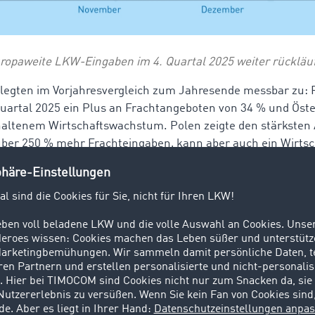
ropaweite LKW-Eingaben im 4. Quartal 2025 weiter rückläuf
legten im Vorjahresvergleich zum Jahresende messbar zu: 
Quartal 2025 ein Plus an Frachtangeboten von 34 % und Öste
rhaltenem Wirtschaftswachstum.
Polen zeigte den stärksten 
über 250 % mehr Frachteingaben, kann aber auch ein Wirts
tlich über 3% vorweisen.
gen die nationalen Frachtangebote im 4. Quartal 2025 um 
 man nur die Relationen mit Frachtangeboten von Deutschla
se in Q4 rund 4 % zurück. „Vor allem saisonale Transporte 
 einen großen Anteil zum Jahresende hin und trugen wesentl
 bei. Gleichzeitig werden die rückläufigen deutschen Export
tbar“, so Gunnar Gburek von TIMOCOM.
iche Entwicklung auf europäisch