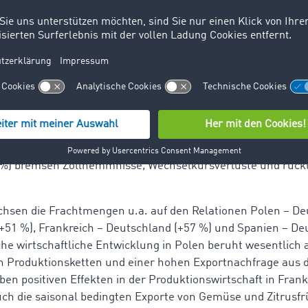
uten
zeigte sich im 4. Quartal das Transportangebot im Nord- un
 – Deutschland sank das Frachtaufkommen um 78 %. Im Ba
utschland – Rumänien (-43 %), Deutschland – Ungarn (-16 
rück. Ursachen sind u.a. nachlassende Auslandsaufträge in 
ine schwächere Baukonjunktur in Südosteuropa sowie verla
te. Auch der Handel mit Großbritannien blieb in Q4 rückläu
itannien (-40 %), Italien – Großbritannien (-55 %) und Fran
0 %) bremsen Zollhemmnisse, Wechselkursverluste und rück
.
hsen die Frachtmengen u.a. auf den Relationen Polen – De
(+51 %), Frankreich – Deutschland (+57 %) und Spanien – De
he wirtschaftliche Entwicklung in Polen beruht wesentlich 
n Produktionsketten und einer hohen Exportnachfrage aus d
en positiven Effekten in der Produktionswirtschaft in Fran
ch die saisonal bedingten Exporte von Gemüse und Zitrusfr