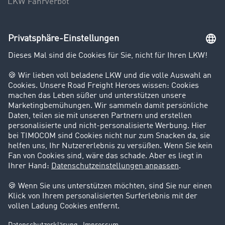
LKW Fahrverbot
Unternehmen
Kunden werben Kunden
Success Stories
Karriere
Support
Kontakt
Rechtliches
Impressum
AGB