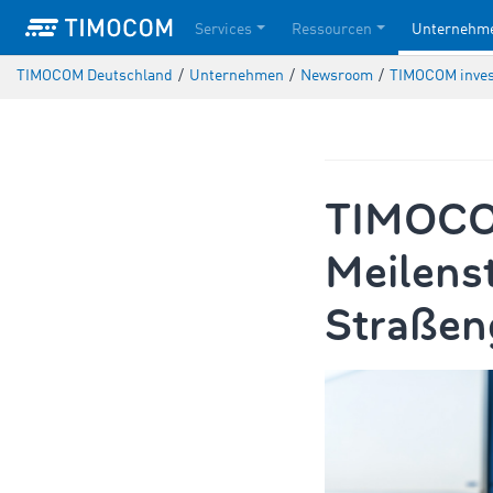
Services
Ressourcen
Unternehm
TIMOCOM Deutschland
/
Unternehmen
/
Newsroom
/
TIMOCOM invest
TIMOCOM
Meilenst
Straßen