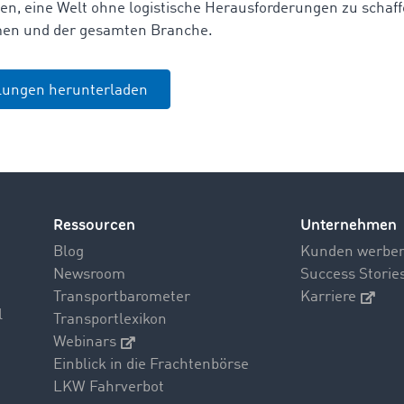
en, eine Welt ohne logistische Herausforderungen zu schaff
en und der gesamten Branche.
ilungen herunterladen
Ressourcen
Unternehmen
Blog
Kunden werbe
Newsroom
Success Storie
Transportbarometer
Karriere
l
Transportlexikon
Webinars
Einblick in die Frachtenbörse
LKW Fahrverbot