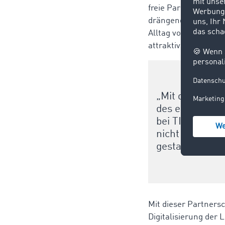
freie Parkmöglichkei
drängende Parkplatz
Alltag von LKW-Fahr
attraktiver zu gestal
„Mit der Invest
des europäisc
bei TIMOCOM. „
nicht nur effi
gestalten.“
Mit dieser Partnersc
Digitalisierung der