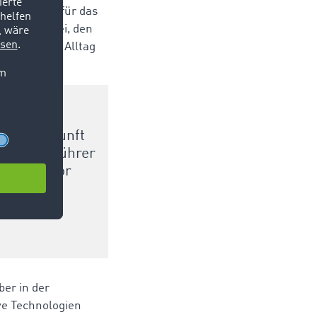
sche Lösung für das
App dazu bei, den
n beruflich Alltag
ür die Zukunft
eschäftsführer
istiksektor
ger zu
ber in der
ve Technologien