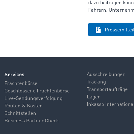
dazu beitragen könn
Fahrern, Unternehm
Pressemitte
Services
Ausschreibungen
Tracking
Frachtenbörse
Transportaufträge
Geschlossene Frachtenbörse
Lager
Live-Sendungsverfolgung
Inkasso Internationa
Routen & Kosten
Schnittstellen
Business Partner Check