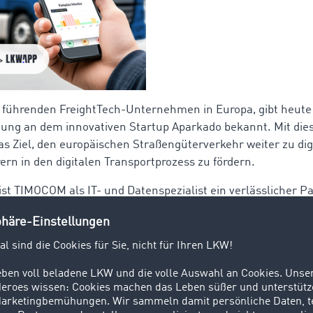
führenden FreightTech-Unternehmen in Europa, gibt heute of
gung an dem innovativen Startup Aparkado bekannt. Mit dies
 Ziel, den europäischen Straßengüterverkehr weiter zu digi
ern in den digitalen Transportprozess zu fördern.
ist TIMOCOM als IT- und Datenspezialist ein verlässlicher Pa
 geprüfte Unternehmen nutzen die digitale Plattform des
ine Million internationale Fracht- und Laderaumangebote ber
 an Aparkado erweitert TIMOCOM sein Engagement in Richt
ägt dazu bei, die Arbeitsbedingungen von LKW-Fahrern zu v
kado steht die LKW.APP, ein einzigartiges Parkplatzleitsys
40.000 Parkflächen in Europa berücksichtigt. Die App hilft