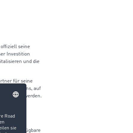
fiziell seine
er Investition
talisieren und die
rtner für seine
 Unternehmens, auf
eitgestellt werden.
ung smarter
erbessern.
tem, das die
 Fahrern verfügbare