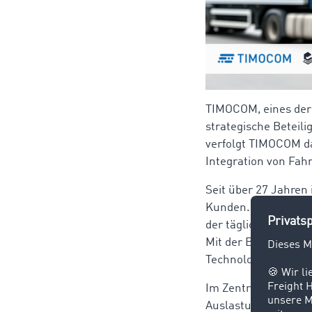
TIMOCOM, eines der 
strategische Beteili
verfolgt TIMOCOM das
Integration von Fahr
Seit über 27 Jahren 
Kunden. Über 55.000
der täglich bis zu e
Mit der Beteiligung
Technologien und tr
Im Zentrum von Apar
Auslastung von über 