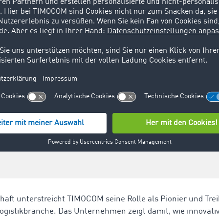
ten entlang ihrer Route zu finden und bietet so eine prakti
problem im Straßengüterverkehr. Darüber hinaus trägt die 
ern durch smarte Funktionen deutlich zu erleichtern und de
ten.
ition in Aparkado setzen wir ein klares Zeichen f
hen Straßengüterverkehrs,“ so Tim Thiermann, G
Wir sehen es als unsere Verantwortung, den Log
zienter, sondern auch menschlicher und nachhalti
haft unterstreicht TIMOCOM seine Rolle als Pionier und Trei
 Logistikbranche. Das Unternehmen zeigt damit, wie innovati