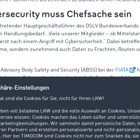
rsecurity muss Chefsache sein
ertretender Hauptgeschäftsführer des DSLV Bundesverbands 
en Handlungsbedarf: „Viele unserer Mitglieder – ob Mittelst
 erst nach einem Angriff mit Cybersicherheit.“ Dabei betreffen
teme, sondern zunehmend auch Daten zu Frachten, Routen o
 Advisory Body Safety and Security (ABSS) bei der
FIATA
h
tfaden zur Cybersicherheit mitentwickelt. Seine Empfehlung
t werden. Sie muss zur Chefsache gemacht werden – inklusi
ger Mitarbeiterschulung und konsequenter Datensicherung. 
rt, ist heute schon deutlich besser aufgestellt als viele an
ein oft übersehenes Risiko: Während Warendiebstahl meist 
t, werde Datendiebstahl – also das gezielte Abgreifen von I
en – nach wie vor unterschätzt.