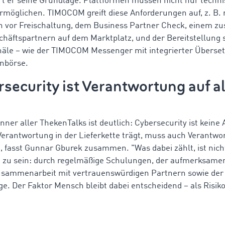
rt er seine Grundlage. Plattformen müssen nicht nur technis
möglichen. TIMOCOM greift diese Anforderungen auf, z. B. 
 vor Freischaltung, dem Business Partner Check, einem zu
äftspartnern auf dem Marktplatz, und der Bereitstellung s
le – wie der TIMOCOM Messenger mit integrierter Überse
enbörse.
rsecurity ist Verantwortung auf a
r aller ThekenTalks ist deutlich: Cybersecurity ist keine Ab
Verantwortung in der Lieferkette trägt, muss auch Verantwor
asst Gunnar Gburek zusammen. "Was dabei zählt, ist nicht
 zu sein: durch regelmäßige Schulungen, der aufmerksame
usammenarbeit mit vertrauenswürdigen Partnern sowie der 
 Der Faktor Mensch bleibt dabei entscheidend – als Risiko