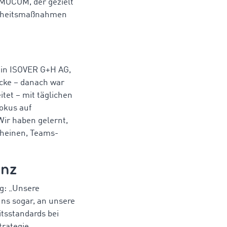
IMOCOM, der gezielt
herheitsmaßnahmen
ain ISOVER G+H AG,
acke – danach war
itet – mit täglichen
okus auf
Wir haben gelernt,
cheinen, Teams-
enz
g: „Unsere
ns sogar, an unsere
tsstandards bei
trategie.