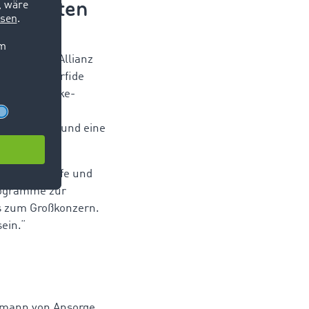
m meisten
 sind laut Allianz
esonders perfide
schungen: Fake-
chten zu
onsverlust – und eine
ierte Angriffe und
Programme zur
is zum Großkonzern.
ein.“
oßmann von Ansorge