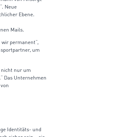
f“. Neue
hlicher Ebene.
rnen Mails.
n wir permanent“,
nsportpartner, um
t nicht nur um
in.“ Das Unternehmen
 von
ige Identitäts- und