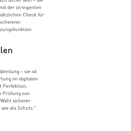
ch sicher sein – sie
mit der stringenten
sätzlichen Check für
ichererer
tzungsfunktion
llen
teilung – sie ist
tung im digitalen
 Perfektion,
n Prüfung von
Wahl sicherer
 wie als Schutz."