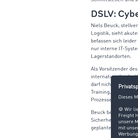
DSLV: Cybe
Niels Beuck, stellv
Logistik, sieht akut
befassen sich leider
nur interne IT-Sys
Lagerstandorten.
Als Vorsitzender des
internationalen Lei
darf nicht delegier
Training, regelmäßi
Prozesse implementie
Beuck betont zudem 
Sicherheitsthema gil
geplanten Transport