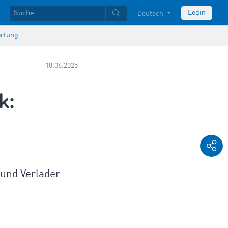
Login
Deutsch
ortung
18.06.2025
k:
d
 und Verlader