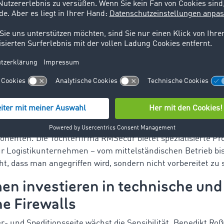
reffen Unternehmen dort, wo es a
 der Oskar Schunck GmbH & Co. KG stellt klar: „Cyberrisiken
größte Geschäftsrisiko für Unternehmen in Deutschland.“ B
somware-Angriffe, sondern auch tiefgreifende Identitätsfäl
ierte E-Mails und geklonte Webseiten sind kaum noch von e
olgen: wirtschaftliche Schäden in Milliardenhöhe, Reputati
ung in der Branche.
roaktive Schutzkonzepte – darunter Penetrationstests, simul
onenten. Die Tochterfirma RMSecur bietet spezialisierte 
 für Logistikunternehmen – vom mittelständischen Betrieb b
ht, dass man angegriffen wird, sondern nicht vorbereitet zu s
n investieren in technische und
e Firewalls
er- und Speditionsseite wächst die Sensibilität. Benedikt R