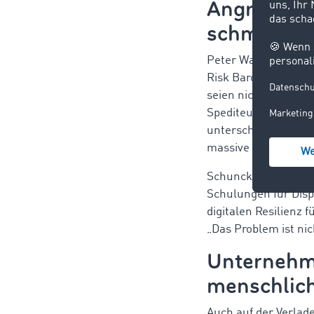
Angriffe t
schmerzt
Peter Wachinger von
Risk Barometer das 
seien nicht nur Ran
Spediteure, manipul
unterscheiden. Die F
massive Verunsicher
Schunck setzt auf p
Schulungen für Disp
digitalen Resilienz
„Das Problem ist nic
Unternehme
menschlich
Auch auf der Verlad