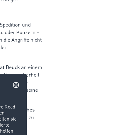
Spedition und
and oder Konzern –
 die Angriffe nicht
der
at Beuck an einem
: „Cybersicherheit
ve Awareness-
Wer dies in seine
dere.“
als klassisches
nformationen zu