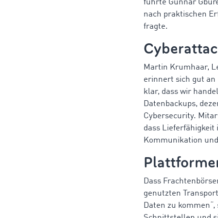
führte Gunnar Gbure
nach praktischen E
fragte.
Cyberattac
Martin Krumhaar, L
erinnert sich gut a
klar, dass wir hande
Datenbackups, dezen
Cybersecurity. Mita
dass Lieferfähigkei
Kommunikation und 
Plattformen
Dass Frachtenbörsen
genutzten Transport
Daten zu kommen“, 
Schnittstellen und s