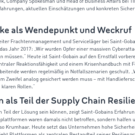
k, Company Spokesman und Head of Business Affairs bei T
rfahrungen, aktuellen Einschätzungen und konkreten Sic
ke als Wendepunkt und Weckruf
eiter Frachtenmanagement und Serviceläger bei Saint-Gob
n das Jahr 2017: „Wir wurden Opfer einer massiven Cyberatt
ln müssen.“ Heute ist Saint-Gobain auf den Ernstfall vorbere
traler Reaktionsfähigkeit und einem Krisenhandbuch mit F
rbeitende werden regelmäßig in Notfallszenarien geschult. „
t im Zweifel analog gesichert werden muss – mit Handliefers
klaren Rollen.“
 als Teil der Supply Chain Resili
 Teil der Lösung sein können, zeigt Saint-Gobains Erfahrun
plattformen waren damals nicht betroffen, sondern halfen u
so Krumhaar. Heute setzt das Unternehmen hohe Sicherhei
ieht Plattformen als zentralen Bestandteil seiner Resilienzs