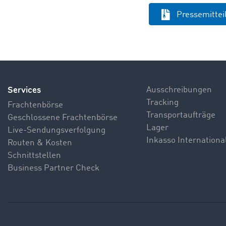
Pressemitte
Services
Ausschreibungen
Tracking
Frachtenbörse
Transportaufträge
Geschlossene Frachtenbörse
Lager
Live-Sendungsverfolgung
Inkasso Internationa
Routen & Kosten
Schnittstellen
Business Partner Check