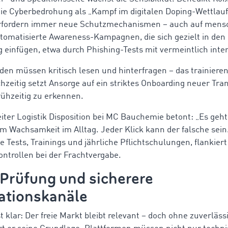
 die Cyberbedrohung als „Kampf im digitalen Doping-Wettlau
rfordern immer neue Schutzmechanismen – auch auf mensc
utomatisierte Awareness-Kampagnen, die sich gezielt in den
einfügen, etwa durch Phishing-Tests mit vermeintlich inte
den müssen kritisch lesen und hinterfragen – das trainiere
hzeitig setzt Ansorge auf ein striktes Onboarding neuer Tra
rühzeitig zu erkennen.
iter Logistik Disposition bei MC Bauchemie betont: „Es geh
um Wachsamkeit im Alltag. Jeder Klick kann der falsche se
e Tests, Trainings und jährliche Pflichtschulungen, flankiert
ontrollen bei der Frachtvergabe.
 Prüfung und sicherere
tionskanäle
st klar: Der freie Markt bleibt relevant – doch ohne zuverläss