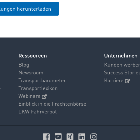
ilungen herunterladen
Ressourcen
Unternehmen
Blog
Kunden werbe
Newsroom
Success Storie
Transportbarometer
Karriere
l
Transportlexikon
Webinars
Einblick in die Frachtenbörse
LKW Fahrverbot