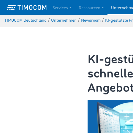
Services
Ressourcen
Unternehm
TIMOCOM Deutschland
/
Unternehmen
/
Newsroom
/
KI-gestützte F
KI-gestü
schnelle
Angebot