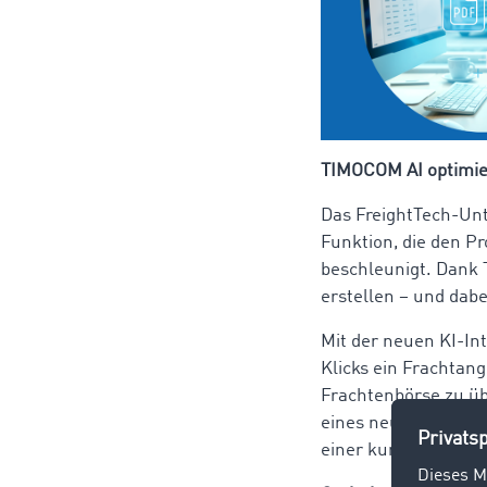
TIMOCOM AI optimier
Das FreightTech-Un
Funktion, die den Pr
beschleunigt. Dank
erstellen – und dabe
Mit der neuen KI-In
Klicks ein Frachtan
Frachtenbörse zu ü
eines neuen Angebot
einer kurzen Prüfung