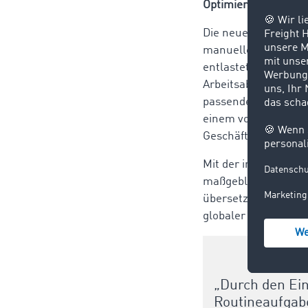
Optimierte Prozesse
Die neue Frachteing
manuellen Prozessen
entlastet Nutzer vo
Arbeitsabläufe, son
passende Fahrzeugty
einem vollständiger
Geschäftsabschlüss
Mit der integrierte
maßgeblich vereinfa
übersetzt, wodurch
globaler Ebene ermö
„Durch den Ei
Routineaufgabe