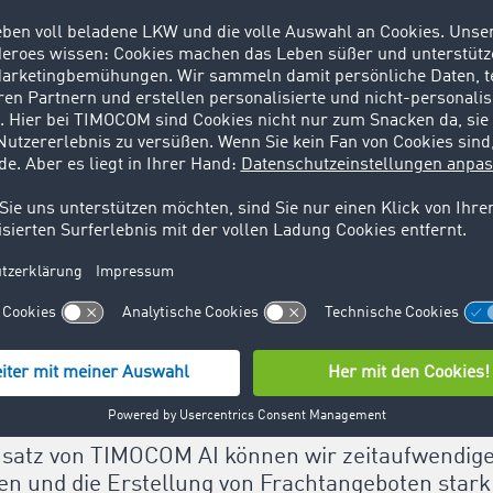
 und Effizienzsteigerung durch vereinfachte Frachteingabe
abefunktion von TIMOCOM ist ein bedeutender Fortschritt 
. Die Automatisierung reduziert den Zeitaufwand, minimier
n repetitiven Aufgaben. TIMOCOM AI verbessert dabei nicht n
dern auch die Datenqualität nachhaltig: Fehlende Angaben 
pen werden automatisch ergänzt. Dies führt mit Blick auf d
en Informationsumfang, welcher dafür sorgt, dass Rückfrag
e beschleunigt werden.
n Übersetzungsfunktion wird zudem die internationale Komm
cht: Inhalte werden automatisch in die bevorzugte Sprache
 Sprachbarrieren überwunden werden und eine effiziente Z
glicht wird.
nsatz von TIMOCOM AI können wir zeitaufwendig
n und die Erstellung von Frachtangeboten stark