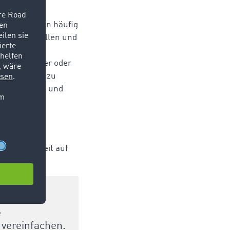
gegenüber den häufig
t Fehlerquellen und
ur die
wie Lademeter oder
ie Angebote zu
en minimiert und
unikation
 des Nutzers
usammenarbeit auf
e
 vereinfachen.