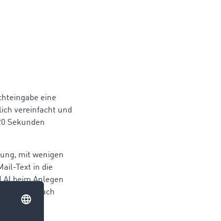
chteingabe eine
lich vereinfacht und
 20 Sekunden
gung, mit wenigen
il-Text in die
 AI beim Anlegen
tisch aus. Nach