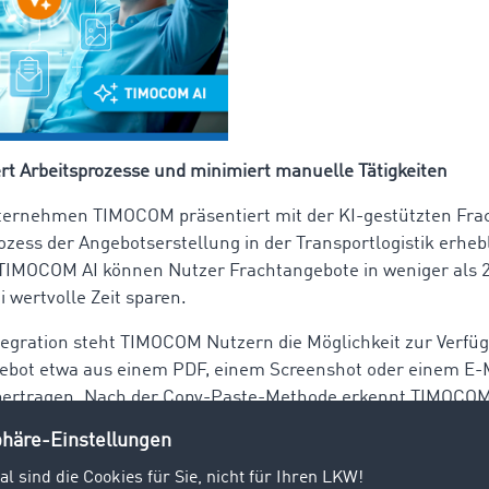
t Arbeitsprozesse und minimiert manuelle Tätigkeiten
ternehmen TIMOCOM präsentiert mit der KI-gestützten Fra
ozess der Angebotserstellung in der Transportlogistik erheb
 TIMOCOM AI können Nutzer Frachtangebote in weniger als
i wertvolle Zeit sparen.
tegration steht TIMOCOM Nutzern die Möglichkeit zur Verfü
gebot etwa aus einem PDF, einem Screenshot oder einem E-Ma
bertragen. Nach der Copy-Paste-Methode erkennt TIMOCOM
s im Marktplatz die richtigen Felder und füllt diese automa
 ist das Frachtangebot schnell und effizient erstellt.