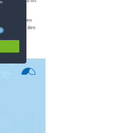
 sich deshalb oft
en deutlicheren
 aber, ob es den
Auftraggeber
 schwachen