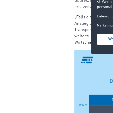
Gburek, Head of Busi
erst zeitverzögert a
„Falls die Dieselpre
Anstieg der Transpor
Transporteuren geli
weiterzuleiten – i
Wirtschaftswachst