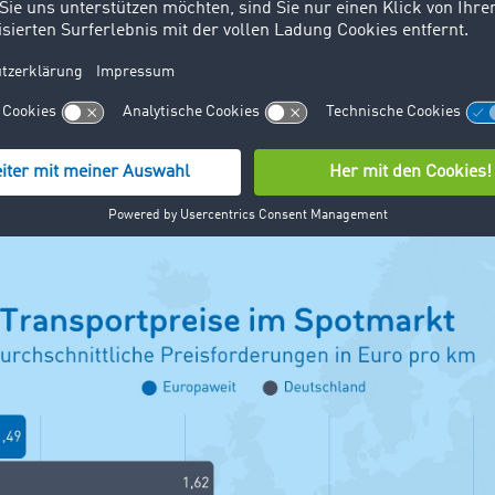
ness Affairs bei TIMOCOM. Kurzfristige Preissprünge wirken
uf die Transportpreise des Spotmarktes aus.
ise langfristig auf dem hohen Niveau bleiben, dürfte dies ein
tpreise nach sich ziehen“, so Gunnar Gburek. Fraglich bleibe
ngen wird, die insgesamt steigenden Betriebskosten an die 
nsbesondere vor dem Hintergrund des damit einhergehenden
ums.