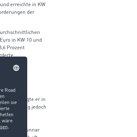
 und erreichte in KW
forderungen der
durchschnittlichen
 Euro in KW 10 und
8,6 Prozent
rderte
m
erwoche 9 legte er in
 Entwicklung jedoch
etriebshof-
tanken viele
sind“, sagt Gunnar