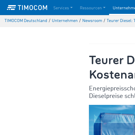
Services
Ressourcen
Unternehm
TIMOCOM Deutschland
/
Unternehmen
/
Newsroom
/
Teurer Diesel:
Teurer D
Kostenan
Energiepreisscho
Dieselpreise sch