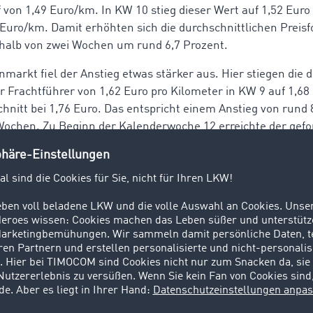
 von 1,49 Euro/km. In KW 10 stieg dieser Wert auf 1,52 Euro
9 Euro/km. Damit erhöhten sich die durchschnittlichen Preis
halb von zwei Wochen um rund 6,7 Prozent.
arkt fiel der Anstieg etwas stärker aus. Hier stiegen die 
r Frachtführer von 1,62 Euro pro Kilometer in KW 9 auf 1,68
hnitt bei 1,76 Euro. Das entspricht einem Anstieg von rund 
Wochen. Zu Beginn der Kalenderwoche 12 erreichte der gefo
ereits fast 1,80 Euro/km.
anstieg noch nicht vollständig i
t angekommen
 ist der Dieselpreis deutlich stärker gestiegen. Seit Kalend
 32 Prozent zu. „Viele Transportunternehmen spüren diese
 voller Höhe. Größere Flotten verfügen häufig über eigene B
gfristigen Lieferverträgen oder festen Kontingenten. Zudem 
ßig im Ausland, wo die Kraftstoffpreise teilweise niedriger 