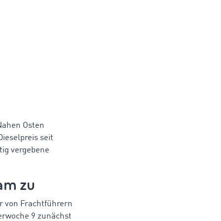
 Nahen Osten
eselpreis seit
stig vergebene
.
am zu
r von Frachtführern
derwoche 9 zunächst