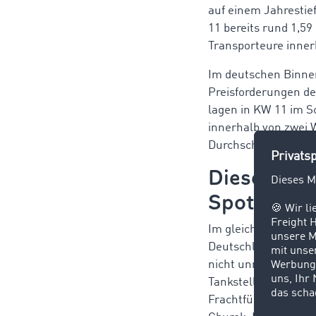
auf einem Jahrestief
11 bereits rund 1,5
Transporteure inner
Im deutschen Binnenm
Preisforderungen de
lagen in KW 11 im Sc
innerhalb von zwei 
Durchschnittspreis b
Dieselpreis
Spotmark
Im gleichen Zeitraum
Deutschland um rund
nicht unmittelbar in
Tankstellen mit lan
Frachtführer regelmä