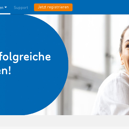
Jetzt registrieren
en
Support
folg­reiche
n!