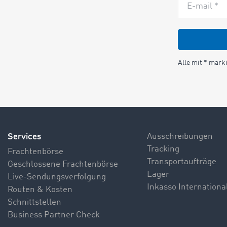
E-mail *
Alle mit * marki
Services
Ausschreibungen
Tracking
Frachtenbörse
Transportaufträge
Geschlossene Frachtenbörse
Lager
Live-Sendungsverfolgung
Inkasso Internationa
Routen & Kosten
Schnittstellen
Business Partner Check