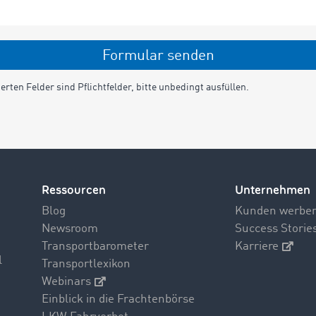
Formular senden
erten Felder sind Pflichtfelder, bitte unbedingt ausfüllen.
Ressourcen
Unternehmen
Blog
Kunden werbe
Newsroom
Success Storie
Transportbarometer
Karriere
l
Transportlexikon
Webinars
Einblick in die Frachtenbörse