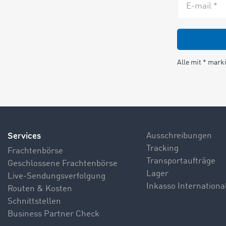
E-mail *
Alle mit * marki
Services
Ausschreibungen
Tracking
Frachtenbörse
Transportaufträge
Geschlossene Frachtenbörse
Lager
Live-Sendungsverfolgung
Inkasso Internationa
Routen & Kosten
Schnittstellen
Business Partner Check