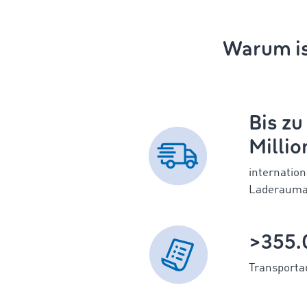
Warum ist
Bis zu 
Milli
internation
Laderauman
>355.
Transporta