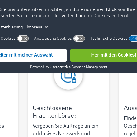
infache Auftragsvergabe
ßten Logistiknetzwerke sofort die passenden Partner für Ihr
en und Ihre Auslastung steigern, saisonale Spitzen und spo
t bestehenden Dienstleistern noch effizienter zusammenar
rketplace Ihre gesamte Transportlogistik.
Geschlossene
Auss
Frachtenbörse:
Finde
as
Vergeben Sie Aufträge an ein
Gesch
exklusives Netzwerk und
regel