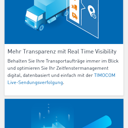
Mehr Transparenz mit Real Time Visibility
Behalten Sie Ihre Transportaufträge immer im Blick
und optimieren Sie Ihr Zeitfenstermanagement
digital, datenbasiert und einfach mit der
TIMOCOM
Live-Sendungsverfolgung
.