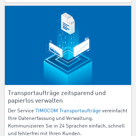
Transportaufträge zeitsparend und
papierlos verwalten
Der Service
TIMOCOM Transportaufträge
vereinfacht
Ihre Datenerfassung und Verwaltung.
Kommunizieren Sie in
24
Sprachen einfach, schnell
und fehlerfrei mit Ihren Kunden.