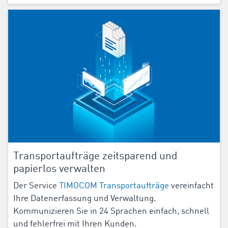
Transportaufträge zeitsparend und
papierlos verwalten
Der Service
TIMOCOM Transportaufträge
vereinfacht
Ihre Datenerfassung und Verwaltung.
Kommunizieren Sie in
24
Sprachen einfach, schnell
und fehlerfrei mit Ihren Kunden.