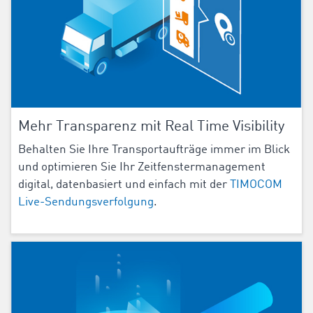
Mehr Transparenz mit Real Time Visibility
Behalten Sie Ihre Transportaufträge immer im Blick
und optimieren Sie Ihr Zeitfenstermanagement
digital, datenbasiert und einfach mit der
TIMOCOM
Live-Sendungsverfolgung
.