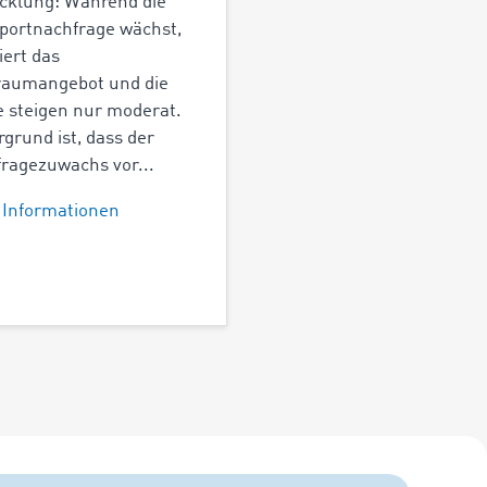
cklung: Während die
portnachfrage wächst,
iert das
raumangebot und die
e steigen nur moderat.
rgrund ist, dass der
ragezuwachs vor...
 Informationen