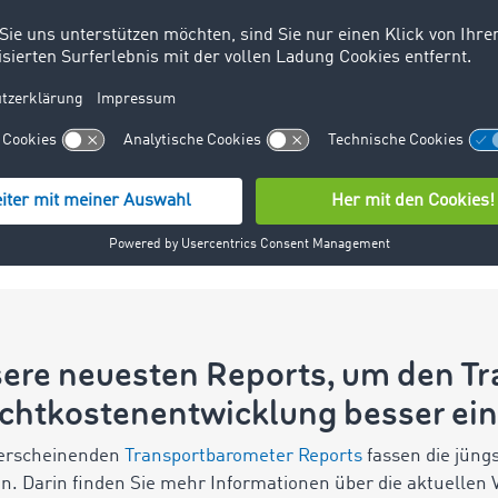
Rückfahrten zu vermeiden.
Denn ein hohes Frachtangebot
verspricht potenziell eine
bezahlte Rückfahrt aus der
Zielregion oder einen
anschließenden
Transportauftrag.
sere neuesten Reports, um den T
achtkostenentwicklung besser ei
 erscheinenden
Transportbarometer Reports
fassen die jün
 Darin finden Sie mehr Informationen über die aktuellen 