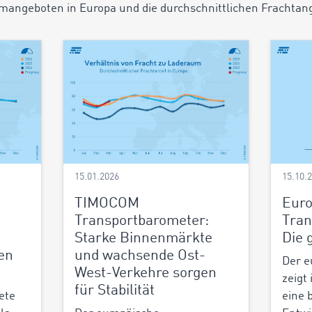
angeboten in Europa und die durchschnittlichen Frachtan
15.01.2026
15.10.
TIMOCOM
Euro
:
Transportbarometer:
Tran
Starke Binnenmärkte
Die 
en
und wachsende Ost-
Der e
West-Verkehre sorgen
zeigt
für Stabilität
ete
eine