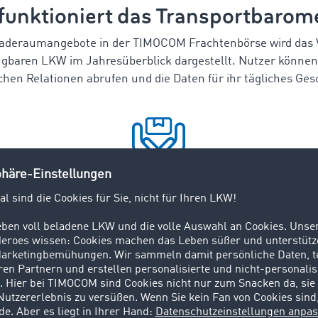
funktioniert das Transportbarom
Laderaumangebote in der TIMOCOM Frachtenbörse wird das V
gbaren LKW im Jahresüberblick dargestellt. Nutzer können 
chen Relationen abrufen und die Daten für ihr tägliches Ges
Ressourcen schonen
Die Daten des
Transportbarometers
ermöglichen eine bessere
Planung der Ressourcen und
helfen beispielsweise, leere