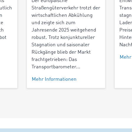
ls
Der europäische
Entwi
utlich
Straßengüterverkehr trotzt der
Trans
en
wirtschaftlichen Abkühlung
stagn
te
und zeigte sich zum
Lade
ch
Jahresende 2025 weitgehend
Preis
bot
robust. Trotz konjunktureller
Hinte
Stagnation und saisonaler
Nachf
Rückgänge blieb der Markt
Mehr
frachtgetrieben: Das
Transportbarometer...
Mehr Informationen