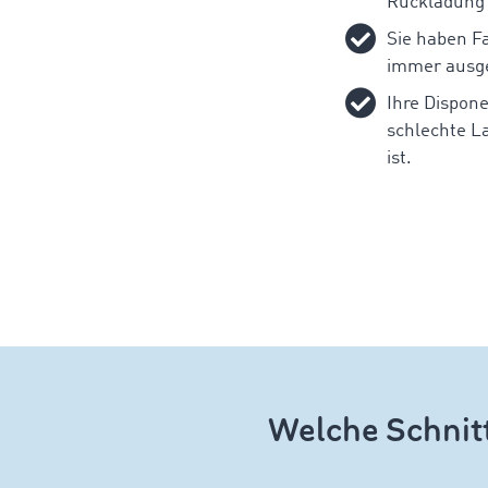
Rückladung
Sie haben Fa
immer ausge
Ihre Dispon
schlechte L
ist.
Welche Schnitt