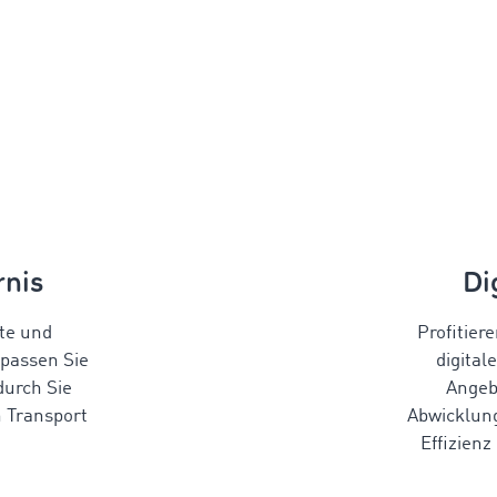
rnis
Di
nte und
Profitier
rpassen Sie
digital
durch Sie
Angeb
n Transport
Abwicklung
Effizienz