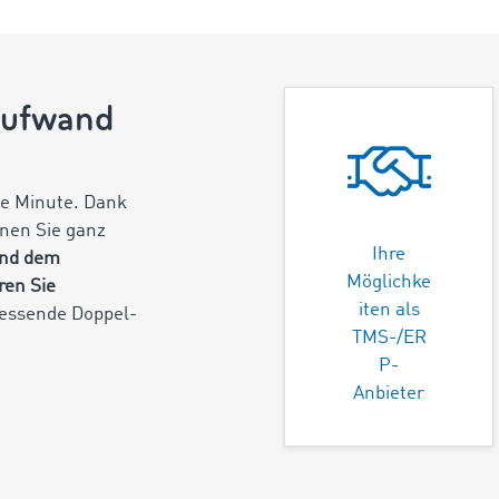
saufwand
de Minute. Dank
nen Sie ganz
Ihre
und dem
Möglichke
ren Sie
iten als
ressende Doppel-
TMS-/ER
P-
Anbieter