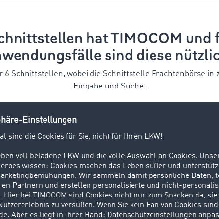
chnittstellen hat TIMOCOM und f
wendungsfälle sind diese nützli
 Schnittstellen, wobei die Schnittstelle Frachtenbörse in z
Eingabe und Suche.
ensprofile
Transportaufträge
Sendungsverfolgung
Tra