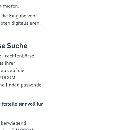
imieren.
 die Eingabe von
ten digitalisieren.
se Suche
le Frachtenbörse
us Ihrer
raus auf die
TIMOCOM
nd finden passende
ttstelle sinnvoll für
überwiegend