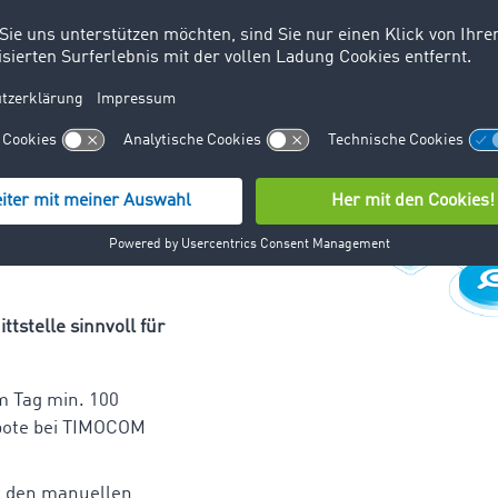
se Eingabe
le Frachtenbörse
ie Frachtangebote in
are und senden diese
e TIMOCOM
ttstelle sinnvoll für
m Tag min. 100
bote bei TIMOCOM
n den manuellen