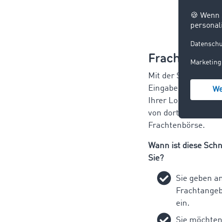
Frachtenbör
Mit der Schnittstel
Eingabe erstellen S
Ihrer Logistiksoftw
von dort aus in di
Frachtenbörse.
Wann ist diese Schni
Sie?
Sie geben a
Frachtange
ein.
Sie möchte