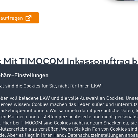
eauftragen
s: Mit TIMOCOM Inkassoauftrag b
Antrag einreichen
meln