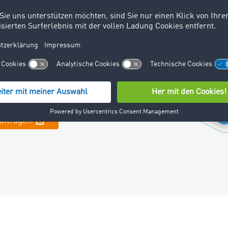
tigten Unterlagen
ören der
 Ablieferbeleg, die
etzte
ng.
auftragen