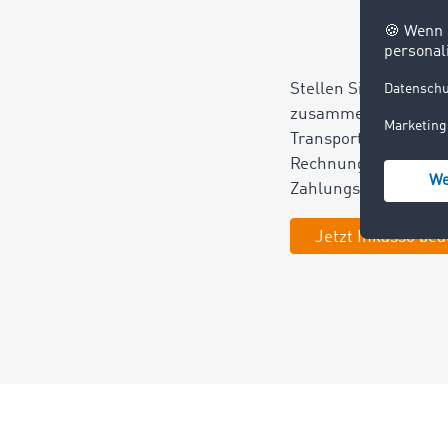
Stellen Sie die benö
zusammen. Dazu geh
Transportauftrag, der
Rechnung sowie die l
Zahlungsaufforderu
Jetzt Inkasso be