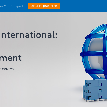
Jetzt registrieren
en
Support
ternational:
ement
ervices
?