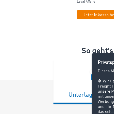
Legal Affairs
Jetzt Inkasso b
So geht'
Unterlagen sam