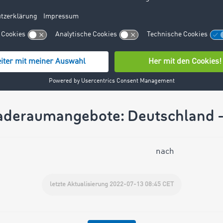
 Dienstleister für seine Transporte schnell und unkomplizier
druck von unseren Laderaumangeboten zu geben, möchten 
rten- und Listenform zeigen.
aderaumangebote: Deutschland 
nach
letzte Aktualisierung 2022-07-13 08:45 CET