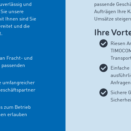
zuverlässig und
passende Geschä
 Sie unsere
Aufträgen Ihre K
t Ihnen sind Sie
Umsätze steiger
reitet und die
Ihre Vorte
t.
Riesen A
TIMOCOM i
an Fracht- und
Transpor
n passenden
Einfache
ausführl
e umfangreicher
Anfragen
Geschäftspartner
Sichere 
Sicherhe
is zum Betrieb
men erlauben