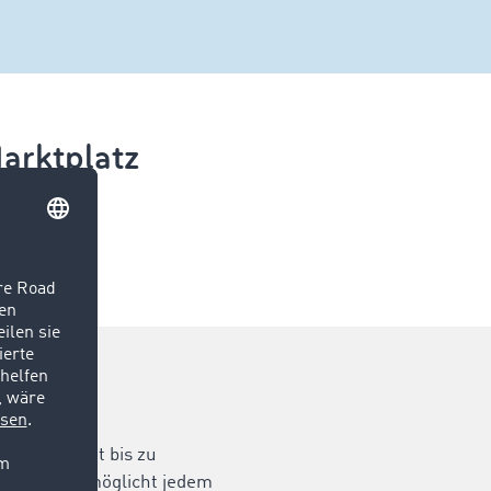
arktplatz
umbörse mit bis zu
angebote ermöglicht jedem