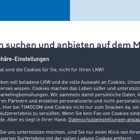
 suchen und anbieten auf dem M
Jetzt kostenlos testen
te für jeden Einsatz
n, dann vertrauen Sie Europas größter Fracht- und Ladera
Angeboten täglich. Die große Anzahl europaweiter Laderaum