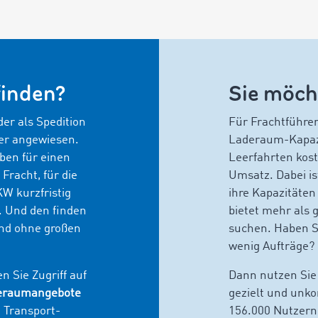
finden?
Sie möch
er als Spedition
Für Frachtführer
ter angewiesen.
Laderaum-Kapazit
aben für einen
Leerfahrten kost
Fracht, für die
Umsatz. Dabei ist
W kurzfristig
ihre Kapazitäten
. Und den finden
bietet mehr als
nd ohne großen
suchen. Haben S
wenig Aufträge?
 Sie Zugriff auf
Dann nutzen Si
aderaumangebote
gezielt und unko
n Transport-
156.000 Nutzern