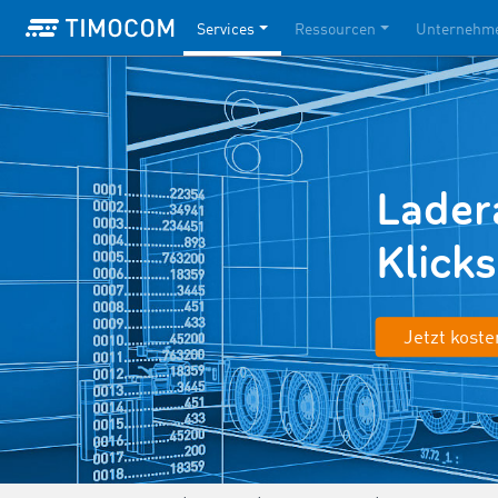
Services
Ressourcen
Unternehm
Lader
Klicks
Jetzt koste