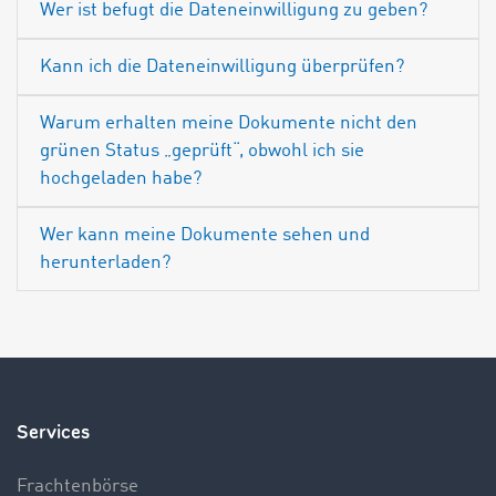
Wer ist befugt die Dateneinwilligung zu geben?
Kann ich die Dateneinwilligung überprüfen?
Warum erhalten meine Dokumente nicht den
grünen Status „geprüft“, obwohl ich sie
hochgeladen habe?
Wer kann meine Dokumente sehen und
herunterladen?
Services
Frachtenbörse