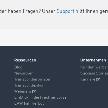
 oder haben Fragen? Unser
Support
hilft Ihnen ger
Ressourcen
Unternehmen
Blog
Kunden werbe
Newsroom
Success Storie
Transportbarometer
Karriere
l
Transportlexikon
Webinars
Einblick in die Frachtenbörse
LKW Fahrverbot