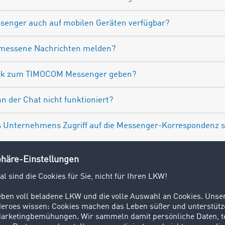
senger auch auf mobilen Geräten verfügbar?
emessene Nachrichten melden?
ack zum TIMOCOM Messenger geben?
n der Chat nicht funktioniert?
es Unternehmens Zugriff auf die Messenger-Korrespondenz s