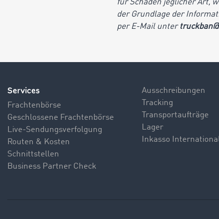
für Schäden jeglicher Art, 
der Grundlage der Informati
per E-Mail unter
truckban@
Services
Ausschreibungen
Tracking
Frachtenbörse
Transportaufträge
Geschlossene Frachtenbörse
Lager
Live-Sendungsverfolgung
Inkasso Internationa
Routen & Kosten
Schnittstellen
Business Partner Check