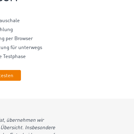
auschale
ahlung
ng per Browser
ung für unterwegs
e Testphase
testen
ist, übernehmen wir
 Übersicht. Insbesondere