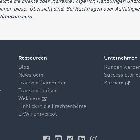
welche die direkte oder indirekte Folge von Handlungen und
onen dieser Übersicht sind. Bei Rückfragen oder Auffälligke
timocom.com
.
Ressourcen
Unternehmen
Blog
Kunden werbe
Newsroom
Success Storie
Transportbarometer
Karriere
l
Transportlexikon
Webinars
Einblick in die Frachtenbörse
LKW Fahrverbot