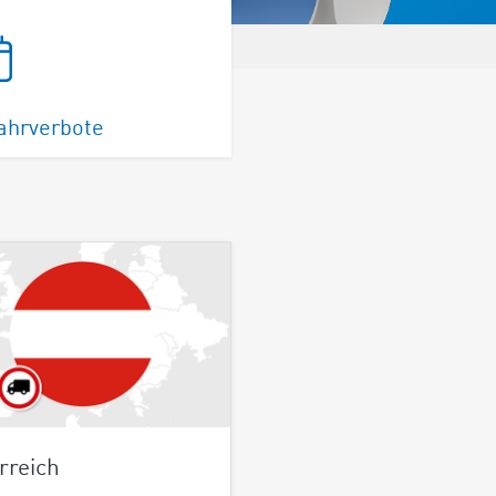
ahrverbote
rreich