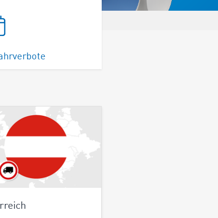
ahrverbote
rreich