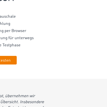
auschale
ahlung
ng per Browser
ung für unterwegs
e Testphase
testen
ist, übernehmen wir
 Übersicht. Insbesondere