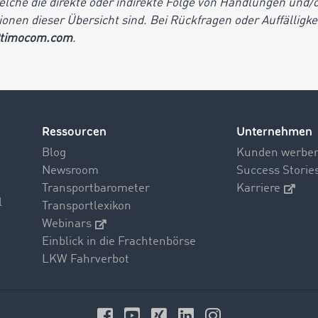
welche die direkte oder indirekte Folge von Handlungen und
onen dieser Übersicht sind. Bei Rückfragen oder Auffälligke
timocom.com
.
Ressourcen
Unternehmen
Blog
Kunden werbe
Newsroom
Success Storie
Transportbarometer
Karriere
l
Transportlexikon
Webinars
Einblick in die Frachtenbörse
LKW Fahrverbot