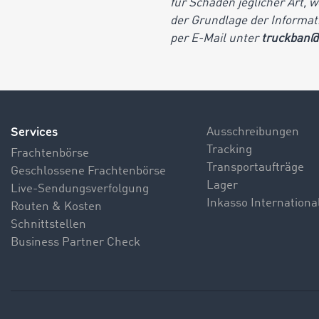
für Schäden jeglicher Art, 
der Grundlage der Informati
per E-Mail unter
truckban@
Services
Ausschreibungen
Tracking
Frachtenbörse
Transportaufträge
Geschlossene Frachtenbörse
Lager
Live-Sendungsverfolgung
Inkasso Internationa
Routen & Kosten
Schnittstellen
Business Partner Check