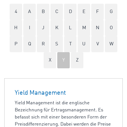
4
A
B
C
D
E
F
G
H
I
J
K
L
M
N
O
P
Q
R
S
T
U
V
W
X
Y
Z
Yield Management
Yield Management ist die englische
Bezeichnung für Ertragsmanagement. Es
befasst sich mit einer besonderen Form der
Preisdifferenzierung. Dabei werden die Preise