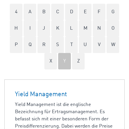
4
A
B
C
D
E
F
G
H
I
J
K
L
M
N
O
P
Q
R
S
T
U
V
W
X
Y
Z
Yield Management
Yield Management ist die englische
Bezeichnung für Ertragsmanagement. Es
befasst sich mit einer besonderen Form der
Preisdifferenzierung. Dabei werden die Preise