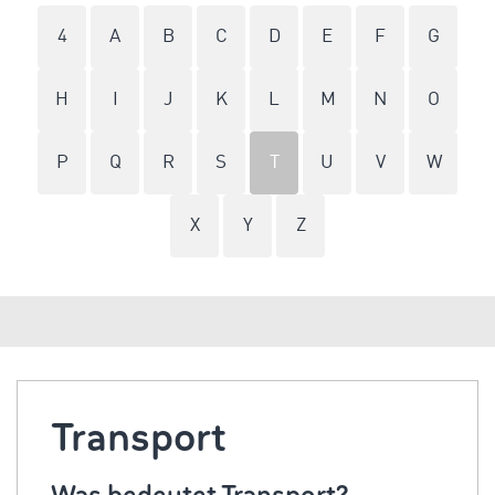
4
A
B
C
D
E
F
G
H
I
J
K
L
M
N
O
P
Q
R
S
T
U
V
W
X
Y
Z
Transport