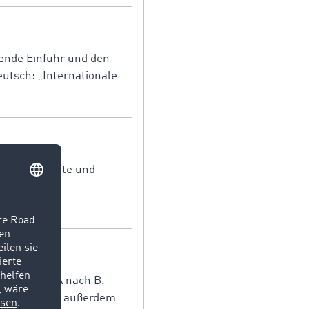
hende Einfuhr und den
eutsch: „Internationale
 optimale Route und
ponenten und
 Güter von A nach B.
zessen zählen außerdem