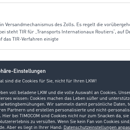
ein Versandmechanismus des Zolls. Es regelt die vorüberge
ei steht TIR für „Transports Internationaux Routiers“, auf D
f das TIR-Verfahren einigte
ein zentraler Prozess in der Transportbranche, bei dem die
ortaufträgen geplant werden. Sie ist insbesondere für Dis
deutung, die viele
t? Bei einem Transport befördern Fahrzeuge Personen oder
Hauptprozesse in der Logistik. Zu den sogenannten TUL-Pro