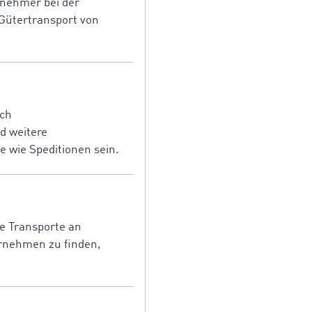
gnehmer bei der
 Gütertransport von
ich
d weitere
 wie Speditionen sein.
e Transporte an
rnehmen zu finden,