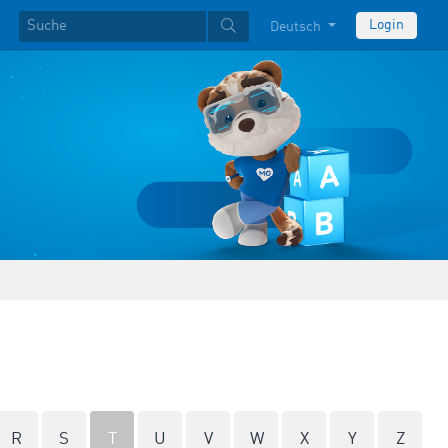
Login
Deutsch
R
S
T
U
V
W
X
Y
Z