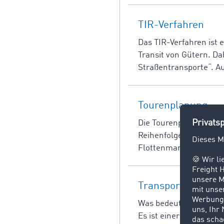
TIR-Verfahren
Das TIR-Verfahren ist 
Transit von Gütern. Dab
Straßentransporte“. Au
Tourenplanung
Die Tourenplanung ist 
Reihenfolge von Transp
Flottenmanager von Be
Transport
Was bedeutet Transpor
Es ist einer der drei 