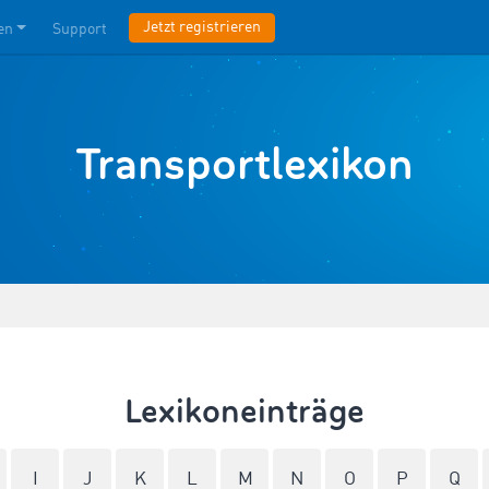
Jetzt registrieren
en
Support
Transportlexikon
Lexikoneinträge
I
J
K
L
M
N
O
P
Q