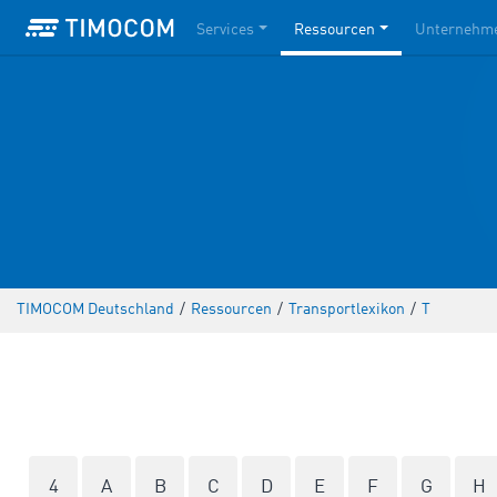
Services
Ressourcen
Unternehm
TIMOCOM Deutschland
/
Ressourcen
/
Transportlexikon
/
T
4
A
B
C
D
E
F
G
H