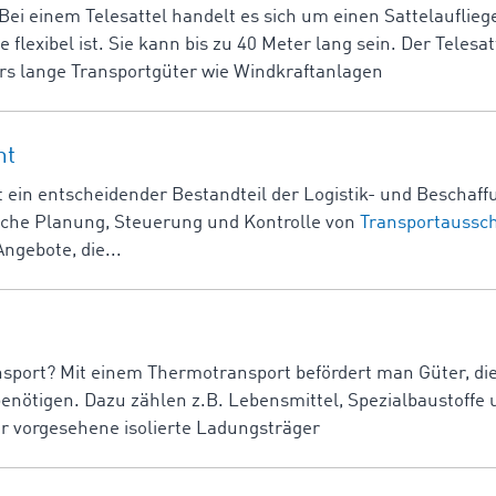
 Bei einem Telesattel handelt es sich um einen Sattelaufliege
e flexibel ist. Sie kann bis zu 40 Meter lang sein. Der Tele
rs lange Transportgüter wie Windkraftanlagen
nt
ein entscheidender Bestandteil der Logistik- und Beschaff
sche Planung, Steuerung und Kontrolle von
Transportaussc
Angebote, die...
nsport? Mit einem Thermotransport befördert man Güter, di
nötigen. Dazu zählen z.B. Lebensmittel, Spezialbaustoffe 
für vorgesehene isolierte Ladungsträger