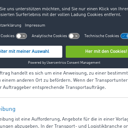
gen. Durch die Vielzahl an logistischen
ent System (TMS): Definition, Funktionen & Tr
ntsystem dient der Steuerung, Kontrolle und Optimierung 
st ein wichtiges Hilfsmittel für den Disponenten.
ftrag handelt es sich um eine Anweisung, zu einer bestimmt
u einem anderen Ort zu befördern. Wenn der Transportunte
er Auftraggeber entsprechende Transportaufträge.
eibung
ibung ist eine Aufforderung, Angebote für die in einer Vor
ungen abzugeben. In der Transport- und Logistikbranche or