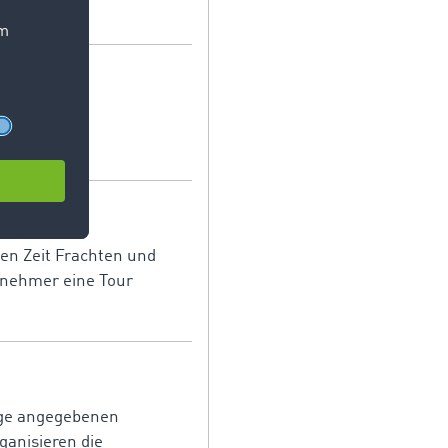
ends
aller
en Zeit Frachten und
rnehmer eine Tour
lage angegebenen
ganisieren die