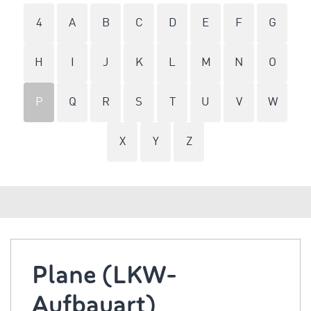
4
A
B
C
D
E
F
G
H
I
J
K
L
M
N
O
P
Q
R
S
T
U
V
W
X
Y
Z
Plane (LKW-
Aufbauart)