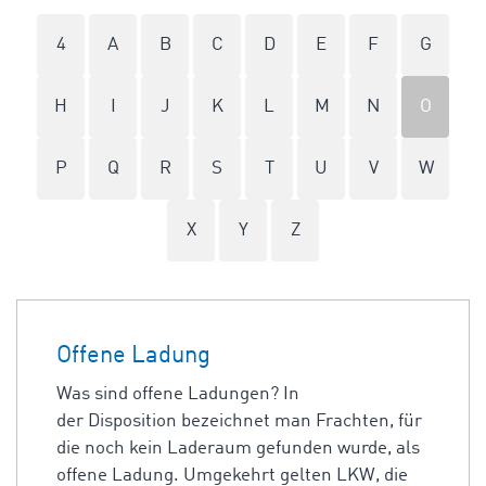
4
A
B
C
D
E
F
G
H
I
J
K
L
M
N
O
P
Q
R
S
T
U
V
W
X
Y
Z
Offene Ladung
Was sind offene Ladungen? In
der Disposition bezeichnet man Frachten, für
die noch kein Laderaum gefunden wurde, als
offene Ladung. Umgekehrt gelten LKW, die