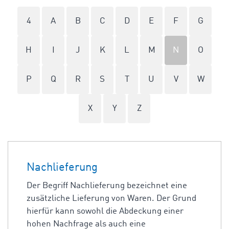
4
A
B
C
D
E
F
G
H
I
J
K
L
M
N
O
P
Q
R
S
T
U
V
W
X
Y
Z
Nachlieferung
Der Begriff Nachlieferung bezeichnet eine
zusätzliche Lieferung von Waren. Der Grund
hierfür kann sowohl die Abdeckung einer
hohen Nachfrage als auch eine