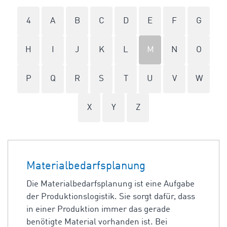
4
A
B
C
D
E
F
G
H
I
J
K
L
M
N
O
P
Q
R
S
T
U
V
W
X
Y
Z
Materialbedarfsplanung
Die Materialbedarfsplanung ist eine Aufgabe
der Produktionslogistik. Sie sorgt dafür, dass
in einer Produktion immer das gerade
benötigte Material vorhanden ist. Bei